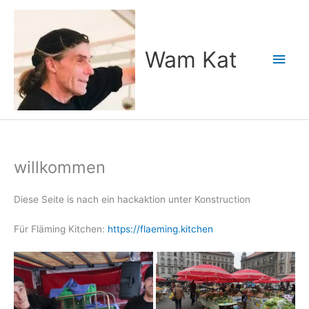
Zum
Inhalt
springen
Wam Kat
Hau
willkommen
Diese Seite is nach ein hackaktion unter Konstruction
Für Fläming Kitchen:
https://flaeming.kitchen