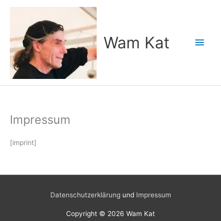
Zum
Inhalt
springen
Wam Kat
Hau
Impressum
[imprint]
Datenschutzerklärung
und
Impressum
Copyright © 2026
Wam Kat