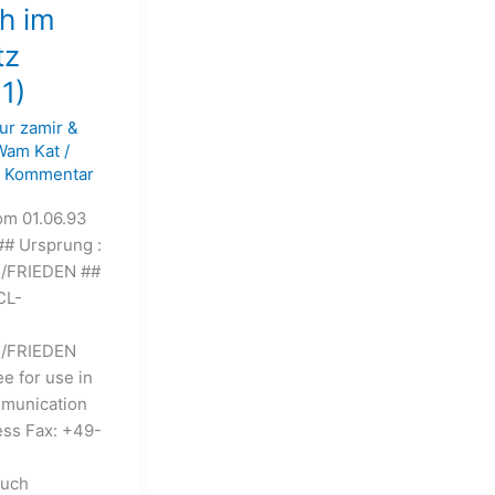
h im
tz
1)
ur zamir &
Wam Kat
/
n Kommentar
om 01.06.93
## Ursprung :
/FRIEDEN ##
CL-
NK/FRIEDEN
for use in
ommunication
 Fax: +49-
2754
uch