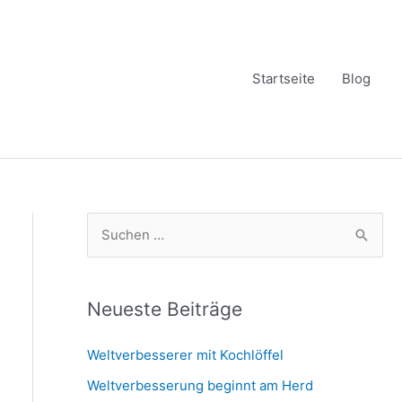
Startseite
Blog
S
u
c
h
Neueste Beiträge
e
Weltverbesserer mit Kochlöffel
n
Weltverbesserung beginnt am Herd
n