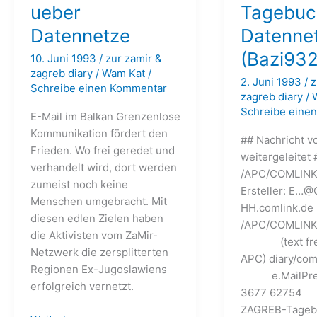
ueber
Tagebuc
Datennetze
Datenne
(Bazi932
10. Juni 1993
/
zur zamir &
zagreb diary
/
Wam Kat
/
2. Juni 1993
/
z
Schreibe einen Kommentar
zagreb diary
/
Schreibe eine
E-Mail im Balkan Grenzenlose
Kommunikation fördert den
## Nachricht v
Frieden. Wo frei geredet und
weitergeleitet 
verhandelt wird, dort werden
/APC/COMLINK
zumeist noch keine
Ersteller: E…@
Menschen umgebracht. Mit
HH.comlink.de
diesen edlen Zielen haben
/APC/COMLI
die Aktivisten vom ZaMir-
(text free 
Netzwerk die zersplitterten
APC) diary/c
Regionen Ex-Jugoslawiens
e.MailPress
erfolgreich vernetzt.
3677 6
ZAGREB-Tageb