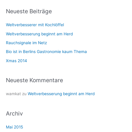
c
h
Neueste Beiträge
e
Weltverbesserer mit Kochlöffel
n
n
Weltverbesserung beginnt am Herd
a
Rauchsignale im Netz
c
Bio ist in Berlins Gastronomie kaum Thema
h
Xmas 2014
:
Neueste Kommentare
wamkat
zu
Weltverbesserung beginnt am Herd
Archiv
Mai 2015