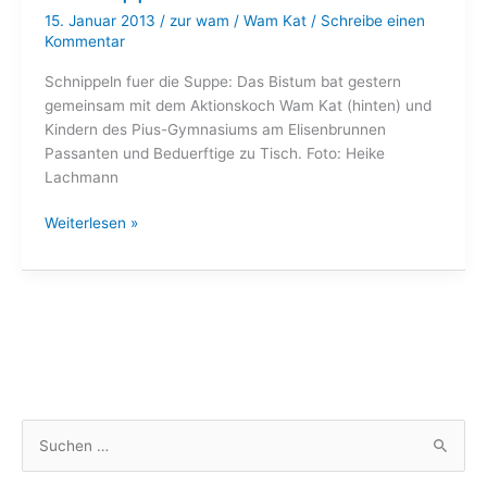
15. Januar 2013
/
zur wam
/
Wam Kat
/
Schreibe einen
Kommentar
Schnippeln fuer die Suppe: Das Bistum bat gestern
gemeinsam mit dem Aktionskoch Wam Kat (hinten) und
Kindern des Pius-Gymnasiums am Elisenbrunnen
Passanten und Beduerftige zu Tisch. Foto: Heike
Lachmann
Und
Weiterlesen »
sogar
der
Bischof
schwingt
die
Suppenkelle
S
u