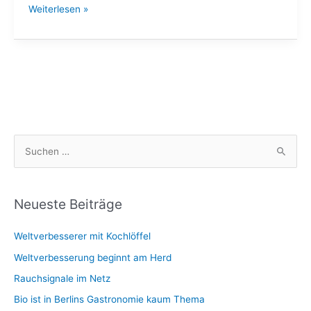
Last
Weiterlesen »
night
before
going
to
strassbourg
S
u
c
h
Neueste Beiträge
e
Weltverbesserer mit Kochlöffel
n
n
Weltverbesserung beginnt am Herd
a
Rauchsignale im Netz
c
Bio ist in Berlins Gastronomie kaum Thema