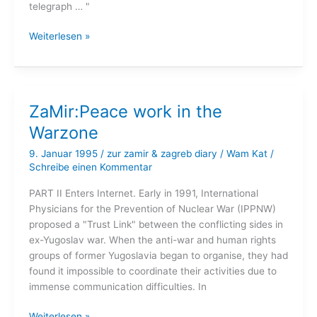
telegraph … "
The
Weiterlesen »
Emperor’s
Virtual
Clothes:
The
ZaMir:Peace work in the
Naked
Warzone
Truth
About
9. Januar 1995
/
zur zamir & zagreb diary
/
Wam Kat
/
Internet
Schreibe einen Kommentar
Culture
PART II Enters Internet. Early in 1991, International
Physicians for the Prevention of Nuclear War (IPPNW)
proposed a "Trust Link" between the conflicting sides in
ex-Yugoslav war. When the anti-war and human rights
groups of former Yugoslavia began to organise, they had
found it impossible to coordinate their activities due to
immense communication difficulties. In
ZaMir:Peace
Weiterlesen »