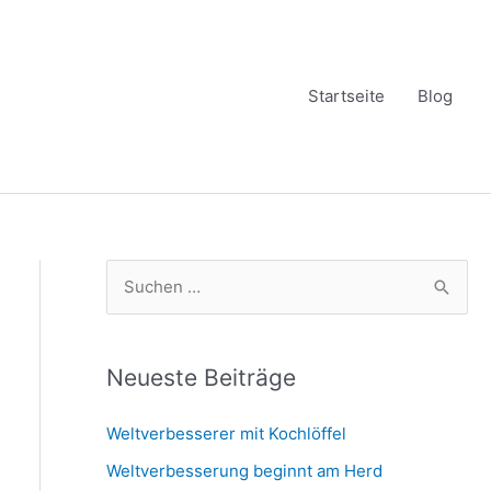
Startseite
Blog
S
u
c
h
Neueste Beiträge
e
Weltverbesserer mit Kochlöffel
n
Weltverbesserung beginnt am Herd
n