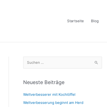
Startseite
Blog
S
u
c
h
Neueste Beiträge
e
Weltverbesserer mit Kochlöffel
n
Weltverbesserung beginnt am Herd
n