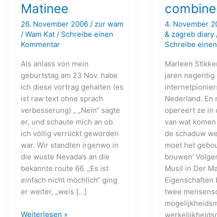
Matinee
combine
26. November 2006
/
zur wam
4. November 
/
Wam Kat
/
Schreibe einen
& zagreb diary
Kommentar
Schreibe eine
Als anlass von mein
Marleen Stikke
geburtstag am 23 Nov. habe
jaren negentig
ich diese vortrag gehalten (es
internetpionier
ist raw text ohne sprach
Nederland. En 
verbesserung) „ „Nein“ sagte
opereert ze in
er, und schaute mich an ob
van wat komen g
ich völlig verrückt geworden
de schaduw wel
war. Wir standten irgenwo in
moet het gebo
die wuste Nevada’s an die
bouwen' Volge
bekannte route 66. „Es ist
Musil in Der M
einfach nicht möchlich“ ging
Eigenschaften 
er weiter, „weis […]
twee mensenso
mogelijkheids
geburtstag
Weiterlesen »
werkelijkheids