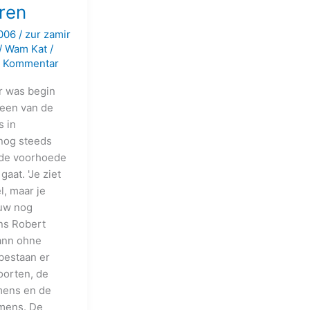
ren
2006
/
zur zamir
/
Wam Kat
/
n Kommentar
r was begin
 een van de
s in
nog steeds
 de voorhoede
aat. 'Je ziet
, maar je
uw nog
ns Robert
ann ohne
bestaan er
orten, de
mens en de
mens. De