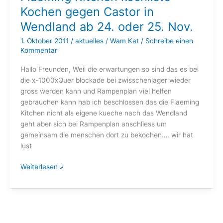
Kochen gegen Castor in
Wann
in
Wendland ab 24. oder 25. Nov.
Wendland
1. Oktober 2011
/
aktuelles
/
Wam Kat
/
Schreibe einen
bei
Kommentar
Castor!!!!
Hallo Freunden, Weil die erwartungen so sind das es bei
die x-1000xQuer blockade bei zwisschenlager wieder
gross werden kann und Rampenplan viel helfen
gebrauchen kann hab ich beschlossen das die Flaeming
Kitchen nicht als eigene kueche nach das Wendland
geht aber sich bei Rampenplan anschliess um
gemeinsam die menschen dort zu bekochen…. wir hat
lust
Flaeming
Weiterlesen »
Kitchen
kochliste
Kochen
gegen
Castor