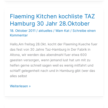
nicht
auf
den
Flaeming Kitchen kochliste TAZ
Muell
Hamburg 30 Jahr 28.Oktober
18. Oktober 2011
/
aktuelles
/
Wam Kat
/
Schreibe einen
Kommentar
Hallo,Am freitag 28.Okt. kocht der Flaeming Kueche fuer
das fest von 30 Jahre Taz-Hamburg in Der Fabrik in
Altona, wir werden das abendmahl fuer etwa 600
gaesten versorgen, wenn jemand lust hat um mit zu
helfen gerne schnell sagen weil es wenig mitfahrt und
schlaff gelegenheit nach und in Hamburg gibt (wer das
alles selbst
Flaeming
Weiterlesen »
Kitchen
kochliste
TAZ
Hamburg