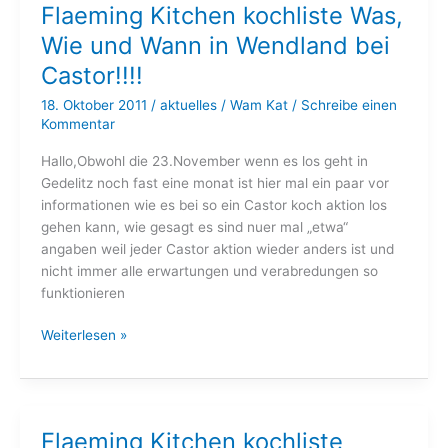
Flaeming Kitchen kochliste Was,
30
Wie und Wann in Wendland bei
Jahr
28.Oktober
Castor!!!!
18. Oktober 2011
/
aktuelles
/
Wam Kat
/
Schreibe einen
Kommentar
Hallo,Obwohl die 23.November wenn es los geht in
Gedelitz noch fast eine monat ist hier mal ein paar vor
informationen wie es bei so ein Castor koch aktion los
gehen kann, wie gesagt es sind nuer mal „etwa“
angaben weil jeder Castor aktion wieder anders ist und
nicht immer alle erwartungen und verabredungen so
funktionieren
Flaeming
Weiterlesen »
Kitchen
kochliste
Was,
Wie
Flaeming Kitchen kochliste
und