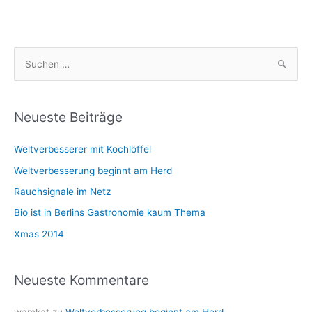
in
Wendland
ab
S
24.
oder
u
25.
c
Nov.
h
Neueste Beiträge
e
Weltverbesserer mit Kochlöffel
n
n
Weltverbesserung beginnt am Herd
a
Rauchsignale im Netz
c
Bio ist in Berlins Gastronomie kaum Thema
h
Xmas 2014
:
Neueste Kommentare