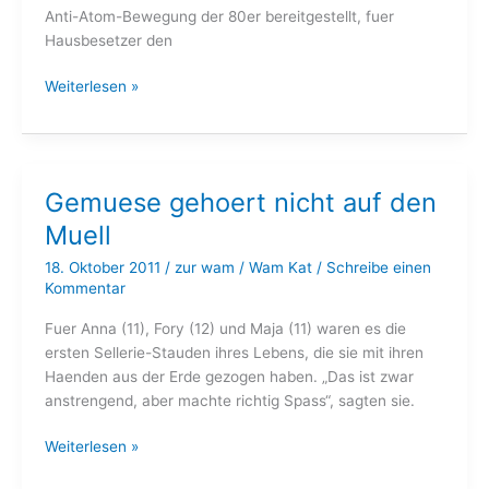
Anti-Atom-Bewegung der 80er bereitgestellt, fuer
Hausbesetzer den
Menues
Weiterlesen »
fuer
Millionen
der
Protestkoch
Gemuese gehoert nicht auf den
Wam
Muell
Kat
18. Oktober 2011
/
zur wam
/
Wam Kat
/
Schreibe einen
Kommentar
Fuer Anna (11), Fory (12) und Maja (11) waren es die
ersten Sellerie-Stauden ihres Lebens, die sie mit ihren
Haenden aus der Erde gezogen haben. „Das ist zwar
anstrengend, aber machte richtig Spass“, sagten sie.
Gemuese
Weiterlesen »
gehoert