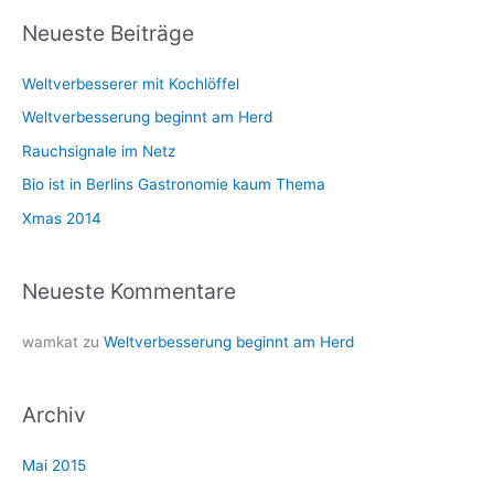
h
Neueste Beiträge
e
Weltverbesserer mit Kochlöffel
n
n
Weltverbesserung beginnt am Herd
a
Rauchsignale im Netz
c
Bio ist in Berlins Gastronomie kaum Thema
h
Xmas 2014
:
Neueste Kommentare
wamkat
zu
Weltverbesserung beginnt am Herd
Archiv
Mai 2015