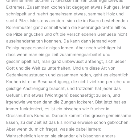
Unternehmen buchen Wildwasserfahrten oder irgendetwas
Extremes. Zusammen kochen ist dagegen etwas Ruhiges. Man
schnippelt und ruehrt gemeinsam etwas, sammelt Holz und
sucht Pilze. Meistens aendern sich die im Buero bestehenden
Rollenmuster ganz schnell wenn die Fuehrungskraefte hilflos
die Pilze angucken und oft die verschiedenen Gemuese nicht
auseinanderhalten koennen. Da kann dann jemand vom
Reinigungspersonal einiges lernen. Aber noch wichtiger ist,
dass wenn man einige zeit zusammengearbeitet und
geschnippelt hat, man ganz unbewusst anfaengt, sich ueber
Gott und die Welt zu unterhalten. Und um diese Art von
Gedankenaustausch und zusammen reden, geht es eigentlich.
Kochen ist eine Beschaeftigung, die nicht viel koerperliche und
geistige Anstrengung braucht, und trotzdem hat jeder das
Gefuehl, mit etwas (Wichtigem) beschaeftigt zu sein, und
irgendwie werden dann die Zungen lockerer. Bist jetzt hat es
immer funktioniert, es ist ein bisschen wie frueher in
Grossmutters Kueche. Danach kommt das grosse gemeinsame
Essen, zu der Zeit ist das Eis normalerweise schon gebrochen.
Aber wenn du mich fragst, was sie dabei lernen:
Wahrscheinlich lernen sie einander ein bisschen anders