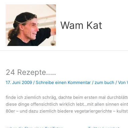
Zum
Inhalt
springen
Wam Kat
24 Rezepte…..
17. Juni 2009
/
Schreibe einen Kommentar
/
zum buch
/ Von
finde ich ziemlich schräg, dachte beim ersten mal durchblät
diese dinge offensichtlich wirklich lebt…mit allen sinnen 
80er – und dazu ziemlich biedere vegetariergerichte – kults