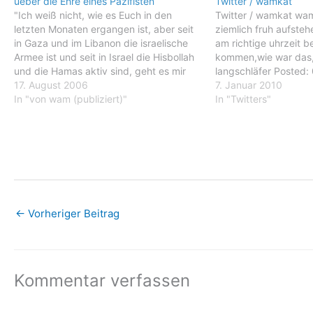
ueber die Ehre eines Pazifisten
Twitter / wamkat
"Ich weiß nicht, wie es Euch in den
Twitter / wamkat wa
letzten Monaten ergangen ist, aber seit
ziemlich fruh aufste
in Gaza und im Libanon die israelische
am richtige uhrzeit b
Armee ist und seit in Israel die Hisbollah
kommen,wie war das, 
und die Hamas aktiv sind, geht es mir
langschläfer Posted:
nicht nur weil ich Jude bin, schlecht.
17. August 2006
PM PST wamkat: Men
7. Januar 2010
Und deshalb möchte ich meinen
In "von wam (publiziert)"
fruh aufstehen um ök
In "Twitters"
Beitrag…
richtige uhrzeit beim
kommen,wie war das, 
langschläfer…
←
Vorheriger Beitrag
Kommentar verfassen