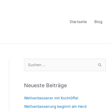
Startseite
Blog
S
u
c
h
Neueste Beiträge
e
Weltverbesserer mit Kochlöffel
n
Weltverbesserung beginnt am Herd
n