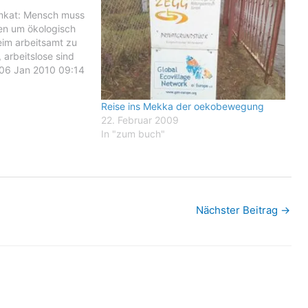
mkat: Mensch muss
hen um ökologisch
eim arbeitsamt zu
arbeitslose sind
 06 Jan 2010 09:14
sch muss ziemlich
ologisch am
Reise ins Mekka der oekobewegung
 arbeitsamt zu
22. Februar 2009
arbeitslose sind
In "zum buch"
Nächster Beitrag
→