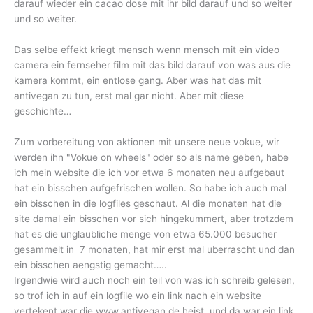
darauf wieder ein cacao dose mit ihr bild darauf und so weiter
und so weiter.
Das selbe effekt kriegt mensch wenn mensch mit ein video
camera ein fernseher film mit das bild darauf von was aus die
kamera kommt, ein entlose gang. Aber was hat das mit
antivegan zu tun, erst mal gar nicht. Aber mit diese
geschichte…
Zum vorbereitung von aktionen mit unsere neue vokue, wir
werden ihn "Vokue on wheels" oder so als name geben, habe
ich mein website die ich vor etwa 6 monaten neu aufgebaut
hat ein bisschen aufgefrischen wollen. So habe ich auch mal
ein bisschen in die logfiles geschaut. Al die monaten hat die
site damal ein bisschen vor sich hingekummert, aber trotzdem
hat es die unglaubliche menge von etwa 65.000 besucher
gesammelt in 7 monaten, hat mir erst mal uberrascht und dan
ein bisschen aengstig gemacht…..
Irgendwie wird auch noch ein teil von was ich schreib gelesen,
so trof ich in auf ein logfile wo ein link nach ein website
vertekent war die www.antivegan.de heist, und da war ein link