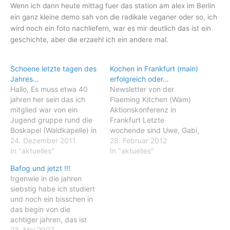
Wenn ich dann heute mittag fuer das station am alex im Berlin
ein ganz kleine demo sah von die radikale veganer oder so, ich
wird noch ein foto nachliefern, war es mir deutlich das ist ein
geschichte, aber die erzaehl ich ein andere mal.
Schoene letzte tagen des
Kochen in Frankfurt (main)
Jahres…
erfolgreich oder…
Hallo, Es muss etwa 40
Newsletter von der
jahren her sein das ich
Flaeming Kitchen (Wam)
mitglied war von ein
Aktionskonferenz in
Jugend gruppe rund die
Frankfurt Letzte
Boskapel (Waldkapelle) in
wochende sind Uwe, Gabi,
Zeist (Niederlaende) war.
24. Dezember 2011
Justuv (Frank), Ramona
28. Februar 2012
Ein art "kirche" die so
In "aktuelles"
und ich zum Frankfurt
In "aktuelles"
oekumenisch war das es
(Main) gefahren um dort
Bafog und jetzt !!!
nicht nuer die
die 200 bist 500
Irgenwie in die jahren
verschiedene
teilnehmer von ein
siebstig habe ich studiert
evangelische und
internationale
und noch ein bisschen in
katholische kirchen
Aktionskonferenz zu
das begin von die
verenigte, aber auch die
versorgen. Ziel von dass
achtiger jahren, das ist
orthodox, judische,
treffen war die
sag mal sicher mehr als 25
23. Mai 2007