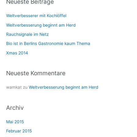
Neueste Beiträge
e
Weltverbesserer mit Kochlöffel
n
n
Weltverbesserung beginnt am Herd
a
Rauchsignale im Netz
c
Bio ist in Berlins Gastronomie kaum Thema
h
Xmas 2014
:
Neueste Kommentare
wamkat
zu
Weltverbesserung beginnt am Herd
Archiv
Mai 2015
Februar 2015