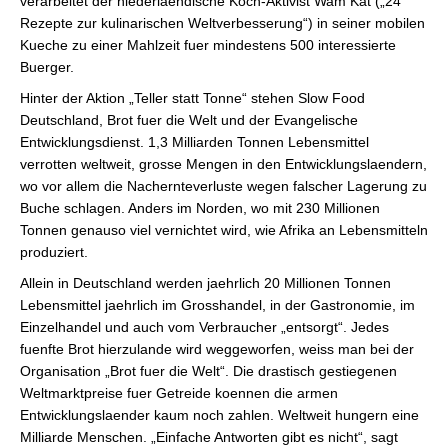
verarbeitet der niederlaendische Koch-Aktivist Wam Kat („24
Rezepte zur kulinarischen Weltverbesserung“) in seiner mobilen
Kueche zu einer Mahlzeit fuer mindestens 500 interessierte
Buerger.
Hinter der Aktion „Teller statt Tonne“ stehen Slow Food
Deutschland, Brot fuer die Welt und der Evangelische
Entwicklungsdienst. 1,3 Milliarden Tonnen Lebensmittel
verrotten weltweit, grosse Mengen in den Entwicklungslaendern,
wo vor allem die Nachernteverluste wegen falscher Lagerung zu
Buche schlagen. Anders im Norden, wo mit 230 Millionen
Tonnen genauso viel vernichtet wird, wie Afrika an Lebensmitteln
produziert.
Allein in Deutschland werden jaehrlich 20 Millionen Tonnen
Lebensmittel jaehrlich im Grosshandel, in der Gastronomie, im
Einzelhandel und auch vom Verbraucher „entsorgt“. Jedes
fuenfte Brot hierzulande wird weggeworfen, weiss man bei der
Organisation „Brot fuer die Welt“. Die drastisch gestiegenen
Weltmarktpreise fuer Getreide koennen die armen
Entwicklungslaender kaum noch zahlen. Weltweit hungern eine
Milliarde Menschen. „Einfache Antworten gibt es nicht“, sagt