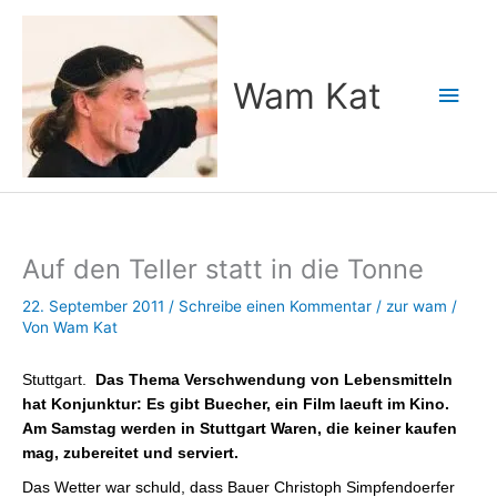
Zum
Inhalt
springen
Wam Kat
Hau
Auf den Teller statt in die Tonne
22. September 2011
/
Schreibe einen Kommentar
/
zur wam
/
Von
Wam Kat
Stuttgart.
Das Thema Verschwendung von Lebensmitteln
hat Konjunktur: Es gibt Buecher, ein Film laeuft im Kino.
Am Samstag werden in Stuttgart Waren, die keiner kaufen
mag, zubereitet und serviert.
Das Wetter war schuld, dass Bauer Christoph Simpfendoerfer