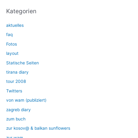
Kategorien
aktuelles
faq
Fotos
layout
Statische Seiten
tirana diary
tour 2008
Twitters
von wam (publiziert)
zagreb diary
zum buch
zur kosov@ & balkan sunflowers
zur wam