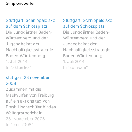
Simpfendoerfer.
Stuttgart: Schnippeldisko
Stuttgart: Schnippeldisko
auf dem Schlossplatz
auf dem Schlossplatz
Die Junggärtner Baden-
Die Junggärtner Baden-
Württemberg und der
Württemberg und der
Jugendbeirat der
Jugendbeirat der
Nachhaltigkeitsstrategie
Nachhaltigkeitsstrategie
Baden-Württemberg
Baden-Württemberg
möchten mit einer
1. Juli 2014
möchten mit einer
1. Juli 2014
Schnippeldisko auf dem
In "aktuelles"
Schnippeldisko auf dem
In "zur wam"
Stuttgarter Schlossplatz
Stuttgarter Schlossplatz
stuttgart 28 november
einen erlebbaren Impuls
einen erlebbaren Impuls
2008
für einen bewussteren
für einen bewussteren
Zusammen mit die
Umgang mit regionalen
Umgang mit regionalen
Maulwurfen von Freiburg
Lebensmitteln und
Lebensmitteln und
auf ein aktions tag von
Wertigkeit regionaler
Wertigkeit regionaler
Fresh Hochschüler binden
Erzeugung setzen. Am
Erzeugung setzen. Am 11.
Weltagrarbericht in
11. Juli besuchen
Juli besuchen
universitäre Lehre ein
28. November 2008
Schulklassen
Schulklassen
Stuttgart - Studenten der
In "tour 2008"
verschiedene regionale
verschiedene regionale
Universität Hohenheim