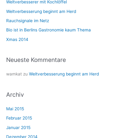
Weltverbesserer mit Kochlöffel
n
n
Weltverbesserung beginnt am Herd
a
Rauchsignale im Netz
c
Bio ist in Berlins Gastronomie kaum Thema
h
Xmas 2014
:
Neueste Kommentare
wamkat
zu
Weltverbesserung beginnt am Herd
Archiv
Mai 2015
Februar 2015
Januar 2015
Dezember 2014