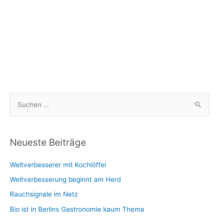
S
u
c
h
Neueste Beiträge
e
Weltverbesserer mit Kochlöffel
n
n
Weltverbesserung beginnt am Herd
a
Rauchsignale im Netz
c
Bio ist in Berlins Gastronomie kaum Thema
h