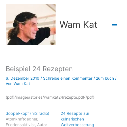
Zum
Inhalt
springen
Wam Kat
Hau
Beispiel 24 Rezepten
6. Dezember 2010
/
Schreibe einen Kommentar
/
zum buch
/
Von
Wam Kat
{pdf}/images/stories/wamkat24rezepte.pdf{/pdf}
doppel-kopf (hr2 radio)
24 Rezepte zur
Atomkraftgegner,
kulnarischen
Friedensaktivist, Autor
Weltverbesserung