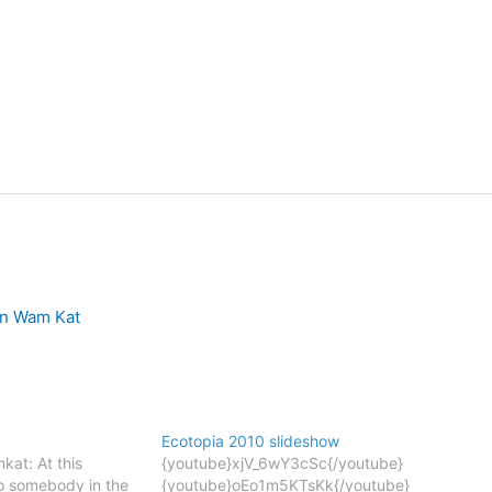
on
Wam Kat
Ecotopia 2010 slideshow
kat: At this
{youtube}xjV_6wY3cSc{/youtube}
 somebody in the
{youtube}oEo1m5KTsKk{/youtube}