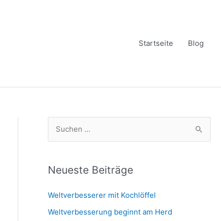
Startseite
Blog
S
u
c
h
Neueste Beiträge
e
Weltverbesserer mit Kochlöffel
n
Weltverbesserung beginnt am Herd
n