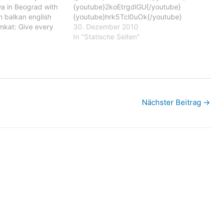
a in Beograd with
{youtube}2koEtrgdlGU{/youtube}
in balkan english
{youtube}hrk5Tcl0uOk{/youtube}
mkat: Give every
30. Dezember 2010
miilion Euro and
In "Statische Seiten"
y... (is a lot
Nächster Beitrag
→