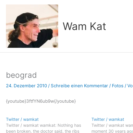
Zum
Inhalt
springen
Wam Kat
beograd
24. Dezember 2010
/
Schreibe einen Kommentar
/
Fotos
/ V
{youtube}3ftfYN6ub9w{/youtube}
Twitter / wamkat
Twitter / wamkat
Twitter / wamkat wamkat: Nothing has
Twitter / wamkat wam
been broken, the doctor said, the ribs
moment 30 years ago