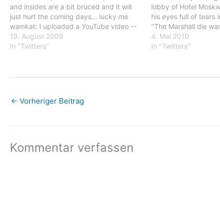
and insides are a bit bruced and it will
lobby of Hotel Moskw
just hurt the coming days... lucky me
his eyes full of tears 
wamkat: I uploaded a YouTube video --
"The Marshall die wa
Mokrin ein kleine spazier durch das
19. August 2009
person in Greece 1/4 
4. Mai 2010
Roma teil von stadtchen
In "Twitters"
forget about the countr
In "Twitters"
http://bit.ly/3xICJX wamkat: I
cheaper) wamkat:…
uploaded…
←
Vorheriger Beitrag
Kommentar verfassen