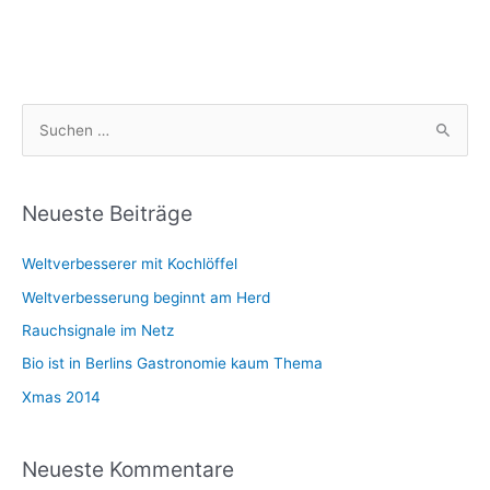
S
u
c
h
Neueste Beiträge
e
Weltverbesserer mit Kochlöffel
n
n
Weltverbesserung beginnt am Herd
a
Rauchsignale im Netz
c
Bio ist in Berlins Gastronomie kaum Thema
h
Xmas 2014
:
Neueste Kommentare