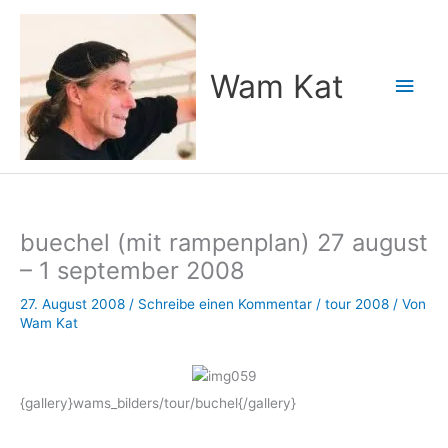
Zum
Inhalt
springen
Wam Kat
Hau
buechel (mit rampenplan) 27 august
– 1 september 2008
27. August 2008
/
Schreibe einen Kommentar
/
tour 2008
/ Von
Wam Kat
{gallery}wams_bilders/tour/buchel{/gallery}