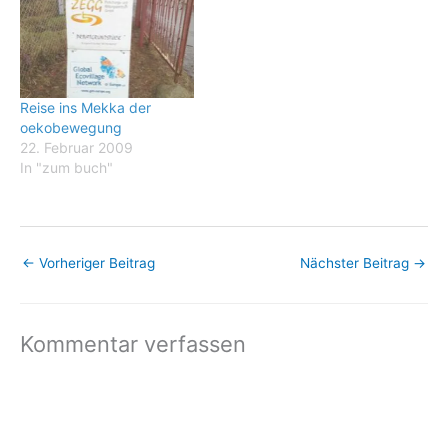
Großküchen politische
kirchliche Initiativen und
Bewegungen auf ihren
Gewerkschaften und
Demonstrationen. Aus
andere) einlädt. Vom
Anlass des Erscheinens
5.-7.6. findet ein
seines Kochbuchs „24
internationaler Alternativ-
Reise ins Mekka der
Rezepte zur kulinarischen
Gipfel statt. Infos:
oekobewegung
Weltverbesserung“ sprach
www.heiligendamm2007.d
22. Februar 2009
eurotopia-Redakteur
e. Neben einer grösseren
In "zum buch"
Wolfram Nolte…
Fläming-„Reisegruppe“…
←
Vorheriger Beitrag
Nächster Beitrag
→
Kommentar verfassen