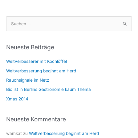
S
u
c
h
Neueste Beiträge
e
Weltverbesserer mit Kochlöffel
n
n
Weltverbesserung beginnt am Herd
a
Rauchsignale im Netz
c
Bio ist in Berlins Gastronomie kaum Thema
h
Xmas 2014
:
Neueste Kommentare
wamkat
zu
Weltverbesserung beginnt am Herd