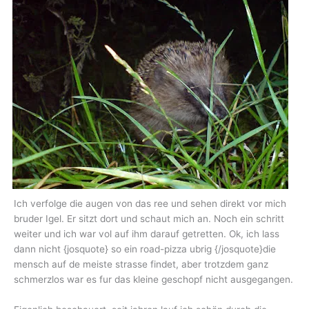
Ich verfolge die augen von das ree und sehen direkt vor mich
bruder Igel. Er sitzt dort und schaut mich an. Noch ein schritt
weiter und ich war vol auf ihm darauf getretten. Ok, ich lass
dann nicht {josquote} so ein road-pizza ubrig {/josquote}die
mensch auf de meiste strasse findet, aber trotzdem ganz
schmerzlos war es fur das kleine geschopf nicht ausgegangen.