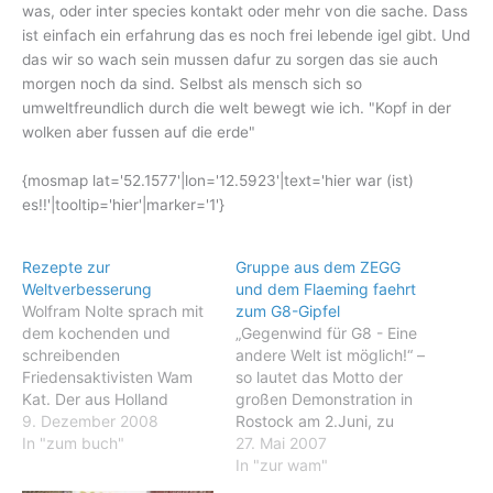
was, oder inter species kontakt oder mehr von die sache. Dass
ist einfach ein erfahrung das es noch frei lebende igel gibt. Und
das wir so wach sein mussen dafur zu sorgen das sie auch
morgen noch da sind. Selbst als mensch sich so
umweltfreundlich durch die welt bewegt wie ich. "Kopf in der
wolken aber fussen auf die erde"
{mosmap lat='52.1577'|lon='12.5923'|text='hier war (ist)
es!!'|tooltip='hier'|marker='1'}
Rezepte zur
Gruppe aus dem ZEGG
Weltverbesserung
und dem Flaeming faehrt
Wolfram Nolte sprach mit
zum G8-Gipfel
dem kochenden und
„Gegenwind für G8 - Eine
schreibenden
andere Welt ist möglich!“ –
Friedensaktivisten Wam
so lautet das Motto der
Kat. Der aus Holland
großen Demonstration in
stammende Wam Kat
9. Dezember 2008
Rostock am 2.Juni, zu
bekocht seit mehr als 20
In "zum buch"
dem ein breites Bündnis
27. Mai 2007
Jahren mit seinem Team in
(Greenpeace, attac,
In "zur wam"
verschiedenen fahrbaren
Umeltschutzgruppen,