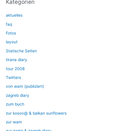
Kategorien
aktuelles
faq
Fotos
layout
Statische Seiten
tirana diary
tour 2008
Twitters
von wam (publiziert)
zagreb diary
zum buch
zur kosov@ & balkan sunflowers
zur wam
zur zamir & zagreb diary