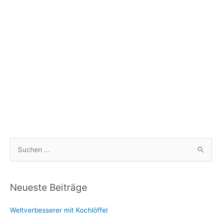
S
u
c
h
Neueste Beiträge
e
Weltverbesserer mit Kochlöffel
n