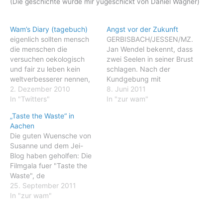
(Die geschichte wurde mir yugeschickt von Daniel Wagner)
Wam’s Diary (tagebuch)
Angst vor der Zukunft
eigenlich sollten mensch
GERBISBACH/JESSEN/MZ.
die menschen die
Jan Wendel bekennt, dass
versuchen oekologisch
zwei Seelen in seiner Brust
und fair zu leben kein
schlagen. Nach der
weltverbesserer nennen,
Kundgebung mit
aber alle andere
2. Dezember 2010
Menschenkette auf dem
8. Juni 2011
WELTZERSToeRER... es ist
In "Twitters"
Jessener Marktplatz freut
In "zur wam"
naehmlich nicht die welt
sich der angehende
„Taste the Waste“ in
verbessern wenn mensch
Agrarwissenschaftler aus
Aachen
versucht die umwelt nicht
dem hessischen
Die guten Wuensche von
weiter zu zerstoeren, das
Witzenhausen ueber die
Susanne und dem Jei-
ist ziemlich normal,
seiner Meinung nach
Blog haben geholfen: Die
unnormal ist die andere
gelungene Aktion gegen
Filmgala fuer "Taste the
lebenstyle die unsere
die geplante
Waste", de
zukunft und die von…
Schweinemastanlage in
dieFachgesellschaft fuer
25. September 2011
Gerbisbach mit rund 28
Ernaehrungstherapie (FET
In "zur wam"
000 Tierplaetzen.
e.V.) am 19. September in
Gleichzeitig anerkennt er,
Aachen veranstaltet hat,
…