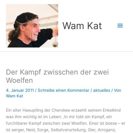
Zum
Inhalt
springen
Wam Kat
Hau
Der Kampf zwisschen der zwei
Woelfen
4. Januar 2011
/
Schreibe einen Kommentar
/
aktuelles
/ Von
Wam Kat
Ein alter Haeuptling der Cherokee erzaehlt seinem Enkelkind
was ihm wichtig ist im Leben: ‚In mir tobt ein Kampf, ein
furchtbarer Kampf zwischen zwei Woelfen. Einer ist boese – er
ist aerger, Neid, Sorge, Selbstverurteilung, Gier, Arroganz,