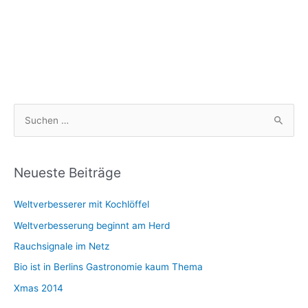
S
u
c
h
Neueste Beiträge
e
Weltverbesserer mit Kochlöffel
n
n
Weltverbesserung beginnt am Herd
a
Rauchsignale im Netz
c
Bio ist in Berlins Gastronomie kaum Thema
h
Xmas 2014
: