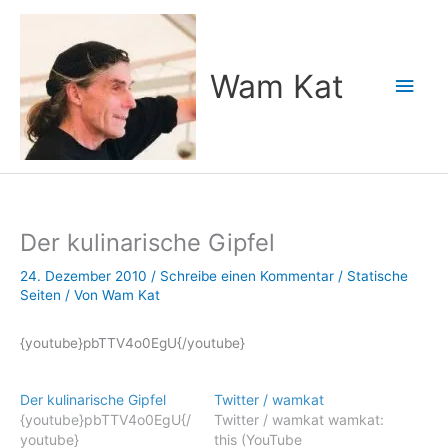
Zum
Inhalt
springen
Wam Kat
Hau
Der kulinarische Gipfel
24. Dezember 2010
/
Schreibe einen Kommentar
/
Statische
Seiten
/ Von
Wam Kat
{youtube}pbTTV4o0EgU{/youtube}
Der kulinarische Gipfel
Twitter / wamkat
{youtube}pbTTV4o0EgU{/
Twitter / wamkat wamkat:
youtube}
this (YouTube