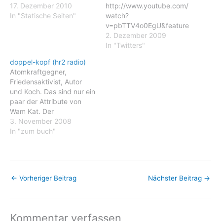
17. Dezember 2010
http://www.youtube.com/
In "Statische Seiten"
watch?
v=pbTTV4o0EgU&feature
=autoshare_twitter)
2. Dezember 2009
wamkat: Come on those
In "Twitters"
last 15 ecotopians to fill uo
doppel-kopf (hr2 radio)
the first 1000 are niot that
Atomkraftgegner,
hard to find, is it, join us at
Friedensaktivist, Autor
http://ping.fm/xpPsf
und Koch. Das sind nur ein
wamkat: Nice to see the
paar der Attribute von
difference in organisation
Wam Kat. Der
between people kitchens
Niederländer ist überall
3. November 2008
and t... (YouTube
dort politisch und
In "zum buch"
http://bit.ly/7bTsfC)
kulinarisch aktiv, wo
wamkat: To prepare…
Menschen gegen Krieg
und
Umweltverschmutzung
←
Vorheriger Beitrag
Nächster Beitrag
→
oder für die
Menschenrechte
kämpfen. Seit Ende der
70er-Jahre sorgt Wam Kat
Kommentar verfassen
mit dem Koch-Kollektiv