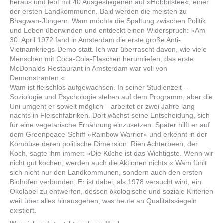
heraus und lebt mit 40 Ausgestiegenen auf »Hobbitstee«, einer
der ersten Landkommunen. Bald werden die meisten zu
Bhagwan-Jüngern. Wam möchte die Spaltung zwischen Politik
und Leben überwinden und entdeckt einen Widerspruch: »Am
30. April 1972 fand in Amsterdam die erste große Anti-
Vietnamkriegs-Demo statt. Ich war überrascht davon, wie viele
Menschen mit Coca-Cola-Flaschen herumliefen; das erste
McDonalds-Restaurant in Amsterdam war voll von
Demonstranten.«
Wam ist fleischlos aufgewachsen. In seiner Studienzeit –
Soziologie und Psychologie stehen auf dem Programm, aber die
Uni umgeht er soweit möglich – arbeitet er zwei Jahre lang
nachts in Fleischfabriken. Dort wächst seine Entscheidung, sich
für eine ­vegetarische Ernährung einzusetzen. Später hilft er auf
dem Greenpeace-Schiff »Rainbow Warrior« und erkennt in der
Kombüse deren politische Dimension: Rien Achterbeen, der
Koch, sagte ihm immer: »Die Küche ist das Wichtigste. Wenn wir
nicht gut kochen, werden auch die Aktionen nichts.« Wam fühlt
sich nicht nur den Landkommunen, sondern auch den ersten
Biohöfen verbunden. Er ist dabei, als 1978 versucht wird, ein
Ökolabel zu entwerfen, dessen ökologische und soziale Kriterien
weit über alles hinausgehen, was heute an Qualitätssiegeln
existiert.