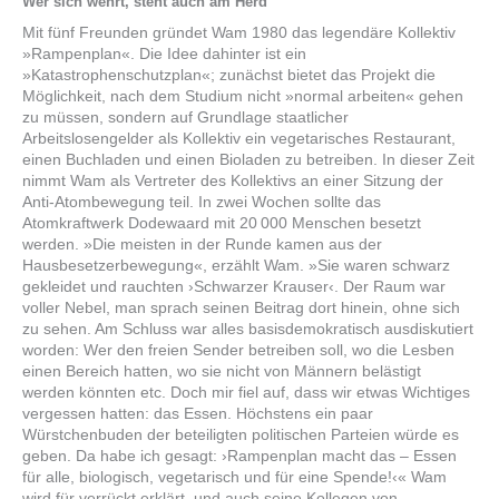
Wer sich wehrt, steht auch am Herd
Mit fünf Freunden gründet Wam 1980 das legendäre Kollektiv
»Rampenplan«. Die Idee dahinter ist ein
»Katastrophenschutzplan«; zunächst bietet das Projekt die
Möglichkeit, nach dem Studium nicht »normal arbeiten« gehen
zu müssen, sondern auf Grundlage staatlicher
Arbeitslosengelder als Kollektiv ein vegetarisches Restaurant,
einen Buchladen und einen Bioladen zu betreiben. In dieser Zeit
nimmt Wam als Vertreter des Kollektivs an einer Sitzung der
Anti-Atombewegung teil. In zwei Wochen sollte das
Atomkraftwerk Dodewaard mit 20 000 Menschen besetzt
werden. »Die meisten in der Runde kamen aus der
Hausbesetzerbewegung«, erzählt Wam. »Sie waren schwarz
gekleidet und rauchten ›Schwarzer Krauser‹. Der Raum war
voller Nebel, man sprach seinen Beitrag dort hinein, ohne sich
zu sehen. Am Schluss war alles basisdemokratisch ausdiskutiert
worden: Wer den freien Sender betreiben soll, wo die Lesben
einen Bereich hatten, wo sie nicht von Männern belästigt
werden könnten etc. Doch mir fiel auf, dass wir etwas Wichtiges
vergessen hatten: das Essen. Höchstens ein paar
Würstchenbuden der beteiligten politischen Parteien würde es
geben. Da habe ich gesagt: ›Rampenplan macht das – Essen
für alle, biologisch, vegetarisch und für eine Spende!‹« Wam
wird für verrückt erklärt, und auch seine Kollegen von