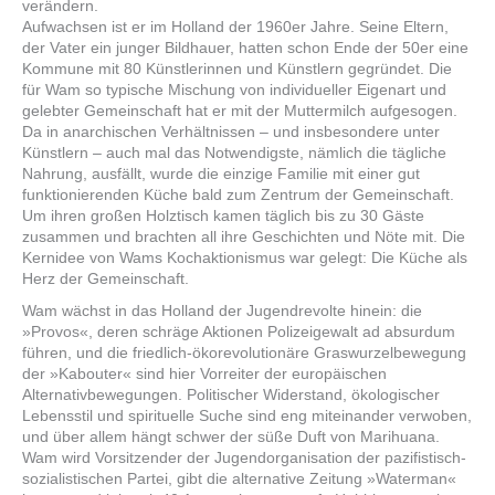
verändern.
Aufwachsen ist er im Holland der 1960er Jahre. Seine Eltern,
der Vater ein junger Bildhauer, hatten schon Ende der 50er eine
Kommune mit 80 Künstlerinnen und Künstlern gegründet. Die
für Wam so typische Mischung von individueller Eigenart und
gelebter Gemeinschaft hat er mit der Muttermilch aufgesogen.
Da in anarchischen Verhältnissen – und insbesondere unter
Künstlern – auch mal das Notwendigste, nämlich die tägliche
Nahrung, ausfällt, wurde die einzige Familie mit einer gut
funktionierenden Küche bald zum Zentrum der Gemeinschaft.
Um ihren großen Holztisch kamen täglich bis zu 30 Gäste
zusammen und brachten all ihre Geschichten und Nöte mit. Die
Kernidee von Wams Kochaktionismus war gelegt: Die Küche als
Herz der Gemeinschaft.
Wam wächst in das Holland der Jugendrevolte hinein: die
»Provos«, deren schräge Aktionen Polizeigewalt ad absurdum
führen, und die friedlich-ökorevolutionäre Graswurzelbewegung
der »Kabouter« sind hier Vorreiter der europäischen
Alternativbewegungen. Politischer Widerstand, ökologischer
Lebensstil und spirituelle Suche sind eng miteinander verwoben,
und über allem hängt schwer der süße Duft von Marihuana.
Wam wird Vorsitzender der Jugendorganisation der pazifistisch-
sozialistischen Partei, gibt die alternative Zeitung »Waterman«