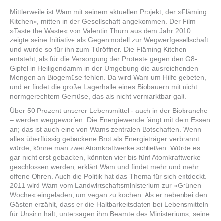
Mittlerweile ist Wam mit seinem aktuellen Projekt, der »Fläming
Kitchen«, mitten in der Gesellschaft angekommen. Der Film
»Taste the Waste« von Valentin Thurn aus dem Jahr 2010
zeigte seine Initiative als Gegenmodell zur Wegwerfgesellschaft
und wurde so für ihn zum Türöffner. Die Fläming Kitchen
entsteht, als für die Versorgung der Proteste gegen den G8-
Gipfel in Heiligendamm in der Umgebung die ausreichenden
Mengen an Biogemüse fehlen. Da wird Wam um Hilfe gebeten,
und er findet die große Lagerhalle eines Biobauern mit nicht
normgerechtem Gemüse, das als nicht vermarktbar galt.
Über 50 Prozent unserer Lebensmittel - auch in der Biobranche
– werden weggeworfen. Die Energiewende fängt mit dem Essen
an; das ist auch eine von Wams zentralen Botschaften. Wenn
alles überflüssig gebackene Brot als Energieträger verbrannt
würde, könne man zwei Atomkraftwerke schließen. Würde es
gar nicht erst gebacken, könnten vier bis fünf Atomkraftwerke
geschlossen werden, erklärt Wam und findet mehr und mehr
offene Ohren. Auch die Politik hat das Thema für sich entdeckt.
2011 wird Wam vom Landwirtschaftsministerium zur »Grünen
Woche« eingeladen, um vegan zu kochen. Als er nebenbei den
Gästen erzählt, dass er die Haltbarkeitsdaten bei Lebensmitteln
für Unsinn hält, untersagen ihm Beamte des Ministeriums, seine