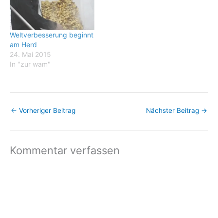
eigene Verzehrer-
bei Rostock im Sommer
Zielgruppe anlockt? Die
2008 und zuletzt fuer das
genormte, aber nicht…
Sommercamp Ecotopia im
Weltverbesserung beginnt
Flaeming, wo er heute
am Herd
wohnt. Kat kocht immer
24. Mai 2015
vegetarisch und
In "zur wam"
moeglichst…
←
Vorheriger Beitrag
Nächster Beitrag
→
Kommentar verfassen