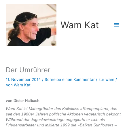
Zum
Inhalt
springen
Wam Kat
Hau
Der Umrührer
11. November 2014
/
Schreibe einen Kommentar
/
zur wam
/
Von
Wam Kat
von Dieter Halbach
Wam Kat ist Mitbegründer des Kollektivs »Rampenplan«, das
seit den 1980er Jahren ­politische Aktionen vegetarisch bekocht.
Während der Jugoslawienkriege engagierte er sich als
Friedensarbeiter und initiierte 1999 die »Balkan Sunflowers –