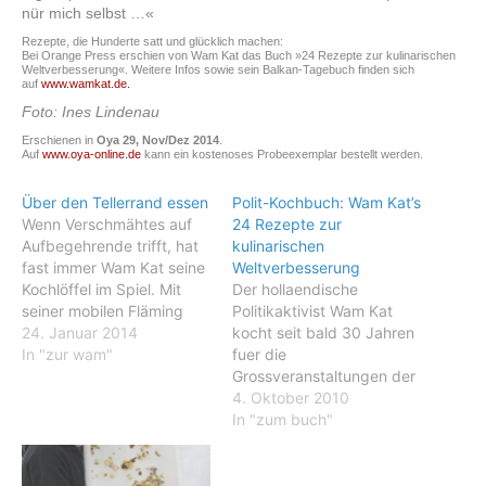
nür mich selbst …«
Rezepte, die Hunderte satt und glücklich machen:
Bei Orange Press erschien von Wam Kat das Buch »24 Rezepte zur kulinarischen
Weltverbesserung«. Weitere Infos sowie sein Balkan-Tagebuch finden sich
auf
www.wamkat.de.
Foto: Ines Lindenau
Erschienen in
Oya 29, Nov/Dez 2014
.
Auf
www.oya-online.de
kann ein kostenoses Probeexemplar bestellt werden.
Über den Tellerrand essen
Polit-Kochbuch: Wam Kat’s
Wenn Verschmähtes auf
24 Rezepte zur
Aufbegehrende trifft, hat
kulinarischen
fast immer Wam Kat seine
Weltverbesserung
Kochlöffel im Spiel. Mit
Der hollaendische
seiner mobilen Fläming
Politikaktivist Wam Kat
Kitchen versorgt er
24. Januar 2014
kocht seit bald 30 Jahren
Großdemonstrationen und
In "zur wam"
fuer die
politische Kleingruppen
Grossveranstaltungen der
mit veganen Mahlzeiten,
Friedensbewegung und
4. Oktober 2010
oft aus Gemüse, das sonst
Atomgegner. Er kochte
In "zum buch"
weggeworfen würde.
fuer das Zeltlager der
Könnte es nicht sein, dass
Protestierenden
sich jedes Gemüse seine
anlaesslich des G8-Gipfel