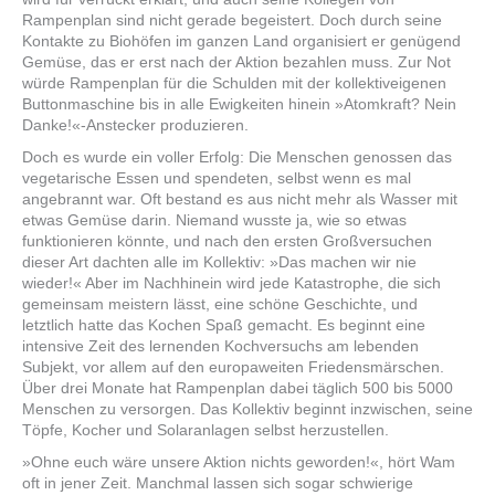
Rampenplan sind nicht gerade begeistert. Doch durch seine
Kontakte zu Biohöfen im ganzen Land organisiert er genügend
Gemüse, das er erst nach der Aktion bezahlen muss. Zur Not
würde Rampenplan für die Schulden mit der kollektiveigenen
Buttonmaschine bis in alle Ewigkeiten hinein »Atomkraft? Nein
Danke!«-Anstecker produzieren.
Doch es wurde ein voller Erfolg: Die Menschen genossen das
vegetarische Essen und spendeten, selbst wenn es mal
angebrannt war. Oft bestand es aus nicht mehr als Wasser mit
etwas Gemüse darin. Niemand wusste ja, wie so etwas
funktionieren könnte, und nach den ersten Großversuchen
dieser Art dachten alle im Kollektiv: »Das machen wir nie
wieder!« Aber im Nachhinein wird jede Katastrophe, die sich
gemeinsam meistern lässt, eine schöne Geschichte, und
letztlich hatte das Kochen Spaß gemacht. Es beginnt eine
intensive Zeit des lernenden Kochversuchs am lebenden
Subjekt, vor allem auf den europaweiten Friedensmärschen.
Über drei Monate hat Rampenplan dabei täglich 500 bis 5000
Menschen zu versorgen. Das Kollektiv beginnt inzwischen, seine
Töpfe, Kocher und Solaranlagen selbst herzustellen.
»Ohne euch wäre unsere Aktion nichts geworden!«, hört Wam
oft in jener Zeit. Manchmal lassen sich sogar schwierige