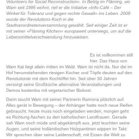
Volunteers for Social ­Reconstruction«. In Belzig im Fläming, wo
Wam seit 1995 wohnt, rief er die Initiative »Info-Café – Der
Winkel für Toleranz und gegen rechte Gewalt« ins Leben. 2008
wurde der Revolutions-Koch in die
Stadtverordnetenversammlung gewählt. Seit ­einiger Zeit ist er
mit seiner »Fläming Kitchen« europaweit unterwegs, um auf die
Lebensmittel­verschwendung hinzuweisen.
Es ist vollkommen still
hier. Das Haus von
Wam Kat liegt allein mitten im Wald. Wam ist nicht da. Nur die im
Hof herumstehenden riesigen Kocher und Töpfe deuten auf den
Revolutionär mit dem Kochlöffel hin. Seit über 30 Jahren
versorgt seine Großküche alternative Veranstaltungen und
Demos kostenlos mit vegetarischer Biokost.
Dann taucht Wam mit seiner Partnerin Ramona plötzlich auf.
Alles gerät in Bewegung – der Anhänger hatte noch neue Reifen
gebraucht, heute muss noch eingeladen werden, morgen geht
es Richtung Aachen zu den katholischen Landfrauen. Gerade
sah Wam noch müde und abgekämpft aus, jetzt leuchten seine
Augen, und seine holländischen Holzpantinen wippen im Takt:
Wir sprechen über seine Leidenschaft, mit Essen die Welt zu