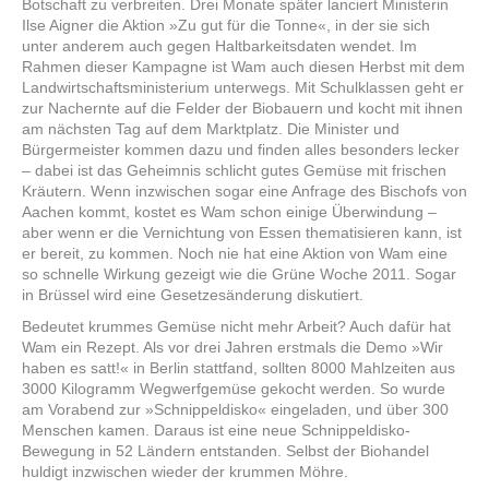
Botschaft zu verbreiten. Drei Monate später lanciert Ministerin
Ilse Aigner die Aktion »Zu gut für die Tonne«, in der sie sich
unter anderem auch gegen Haltbarkeitsdaten wendet. Im
Rahmen dieser Kampagne ist Wam auch diesen Herbst mit dem
Landwirtschaftsministerium unterwegs. Mit Schulklassen geht er
zur Nachernte auf die Felder der Biobauern und kocht mit ihnen
am nächsten Tag auf dem Marktplatz. Die Minister und
Bürgermeister kommen dazu und finden alles besonders lecker
– dabei ist das Geheimnis schlicht gutes Gemüse mit frischen
Kräutern. Wenn inzwischen sogar eine Anfrage des Bischofs von
Aachen kommt, kostet es Wam schon einige Überwindung –
aber wenn er die Vernichtung von Essen thematisieren kann, ist
er bereit, zu kommen. Noch nie hat eine Aktion von Wam eine
so schnelle Wirkung gezeigt wie die Grüne Woche 2011. Sogar
in Brüssel wird eine Gesetzesänderung diskutiert.
Bedeutet krummes Gemüse nicht mehr Arbeit? Auch dafür hat
Wam ein Rezept. Als vor drei Jahren erstmals die Demo »Wir
haben es satt!« in Berlin stattfand, sollten 8000 Mahlzeiten aus
3000 Kilogramm Wegwerfgemüse gekocht werden. So wurde
am Vorabend zur »Schnippeldisko« eingeladen, und über 300
Menschen kamen. Daraus ist eine neue Schnippeldisko-
Bewegung in 52 Ländern entstanden. Selbst der Biohandel
huldigt inzwischen wieder der krummen Möhre.