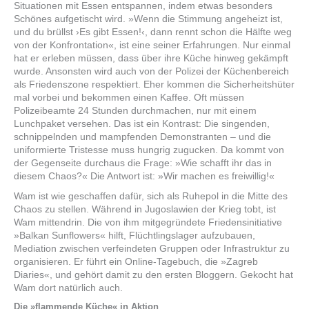
Situationen mit Essen entspannen, indem etwas besonders
Schönes aufgetischt wird. »Wenn die Stimmung angeheizt ist,
und du brüllst ›Es gibt Essen!‹, dann rennt schon die Hälfte weg
von der Konfrontation«, ist eine seiner Erfahrungen. Nur einmal
hat er erleben müssen, dass über ihre Küche hinweg gekämpft
wurde. Ansonsten wird auch von der Polizei der Küchenbereich
als Friedenszone respek­tiert. Eher kommen die Sicherheitshüter
mal vorbei und bekommen einen Kaffee. Oft müssen
Polizeibeamte 24 Stunden durchmachen, nur mit einem
Lunchpaket versehen. Das ist ein Kontrast: Die singenden,
schnippelnden und mampfenden Demonstranten – und die
uniformierte Tristesse muss hungrig zugucken. Da kommt von
der Gegenseite durchaus die Frage: »Wie schafft ihr das in
diesem Chaos?« Die Antwort ist: »Wir machen es freiwillig!«
Wam ist wie geschaffen dafür, sich als Ruhepol in die Mitte des
Chaos zu stellen. Während in Jugoslawien der Krieg tobt, ist
Wam mittendrin. Die von ihm mitgegründete Friedensinitiative
»Balkan Sunflowers« hilft, Flüchtlingslager aufzubauen,
Mediation zwischen verfeindeten Gruppen oder Infrastruktur zu
organisieren. Er führt ein Online-Tagebuch, die »Zagreb
Diaries«, und gehört damit zu den ersten Bloggern. Gekocht hat
Wam dort natürlich auch.
Die »flammende Küche« in Aktion