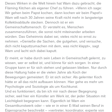
Dieses Wirken in die Welt hinein hat Wam dazu gebracht, die
Fläming Kitchen als eigener Chef zu führen. »Wenn ich sage:
Wir gehen beim Papst kochen, dann kochen wir beim Papst!«
Wam will nach 30 Jahren seine Kraft nicht mehr in langwierige
Kollektivabläufe stecken. Dennoch ist er ein
Gemeinschaftsmensch. Er versteht es, Menschen
zusammenzuführen, die sonst nicht miteinander arbeiten
würden. Das Geheimnis dabei sei, vieles nicht so ernst zu
nehmen. »Genieße die Sachen, die gutgehen, und versuche,
dich nicht kaputtzumachen mit dem, was nicht klappt«, sagt
Wam und lacht sich dabei kaputt.
Er meint, er habe durch sein Leben in Gemeinschaft gelernt, zu
wissen, wer er selbst ist, und könne für sich sorgen. In einer
Gruppe kann er für sich stehen und gelassen bleiben. Nur durch
diese Haltung habe er die vielen Jahre als Koch der
Bewegungen gemeistert. Er ist sich sicher: Als gelernter Koch
hätte er all das nicht aufbauen können. Hier gehe es mehr um
Psychologie und Soziologie als um Kochkunst.
Und es funktioniert, da bin ich mir nach dieser Begegnung
sicher, weil hier ein Künstler am Werk ist, der jeder Situation mit
Leichtigkeit begegnen kann. Eigentlich ist Wam ein
Gesamtkunstwerk oder – wie er in einer E-Mail seinen Beruf in
Eigensprache beschreibt – »vertreter, koordinator, experte von