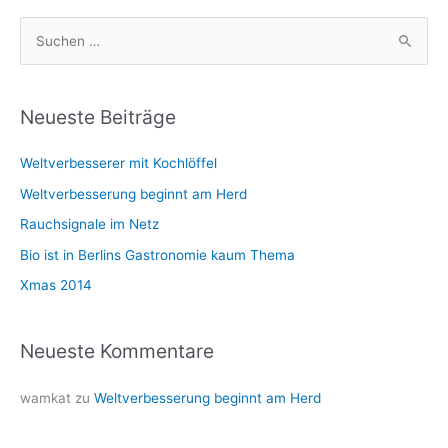
S
u
c
h
Neueste Beiträge
e
Weltverbesserer mit Kochlöffel
n
n
Weltverbesserung beginnt am Herd
a
Rauchsignale im Netz
c
Bio ist in Berlins Gastronomie kaum Thema
h
Xmas 2014
:
Neueste Kommentare
wamkat
zu
Weltverbesserung beginnt am Herd