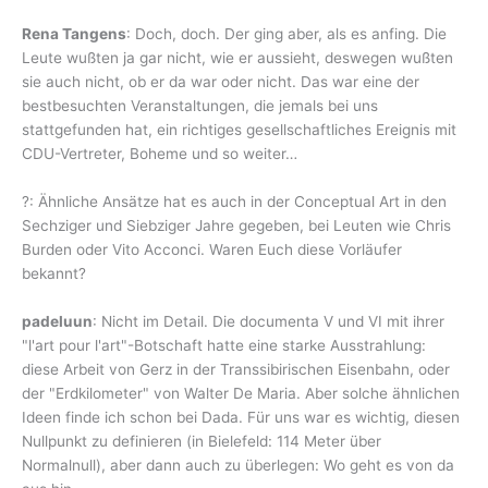
Rena Tangens
: Doch, doch. Der ging aber, als es anfing. Die
Leute wußten ja gar nicht, wie er aussieht, deswegen wußten
sie auch nicht, ob er da war oder nicht. Das war eine der
bestbesuchten Veranstaltungen, die jemals bei uns
stattgefunden hat, ein richtiges gesellschaftliches Ereignis mit
CDU-Vertreter, Boheme und so weiter…
?: Ähnliche Ansätze hat es auch in der Conceptual Art in den
Sechziger und Siebziger Jahre gegeben, bei Leuten wie Chris
Burden oder Vito Acconci. Waren Euch diese Vorläufer
bekannt?
padeluun
: Nicht im Detail. Die documenta V und VI mit ihrer
"l'art pour l'art"-Botschaft hatte eine starke Ausstrahlung:
diese Arbeit von Gerz in der Transsibirischen Eisenbahn, oder
der "Erdkilometer" von Walter De Maria. Aber solche ähnlichen
Ideen finde ich schon bei Dada. Für uns war es wichtig, diesen
Nullpunkt zu definieren (in Bielefeld: 114 Meter über
Normalnull), aber dann auch zu überlegen: Wo geht es von da