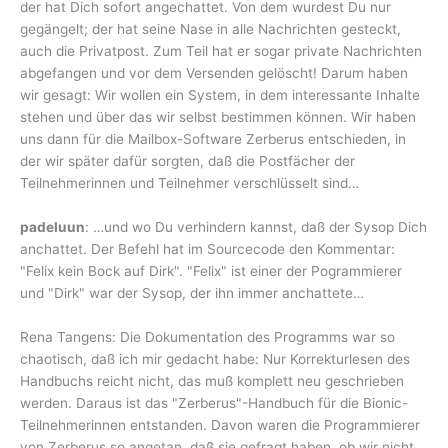
der hat Dich sofort angechattet. Von dem wurdest Du nur
gegängelt; der hat seine Nase in alle Nachrichten gesteckt,
auch die Privatpost. Zum Teil hat er sogar private Nachrichten
abgefangen und vor dem Versenden gelöscht! Darum haben
wir gesagt: Wir wollen ein System, in dem interessante Inhalte
stehen und über das wir selbst bestimmen können. Wir haben
uns dann für die Mailbox-Software Zerberus entschieden, in
der wir später dafür sorgten, daß die Postfächer der
Teilnehmerinnen und Teilnehmer verschlüsselt sind…
padeluun
: …und wo Du verhindern kannst, daß der Sysop Dich
anchattet. Der Befehl hat im Sourcecode den Kommentar:
"Felix kein Bock auf Dirk". "Felix" ist einer der Pogrammierer
und "Dirk" war der Sysop, der ihn immer anchattete…
Rena Tangens: Die Dokumentation des Programms war so
chaotisch, daß ich mir gedacht habe: Nur Korrekturlesen des
Handbuchs reicht nicht, das muß komplett neu geschrieben
werden. Daraus ist das "Zerberus"-Handbuch für die Bionic-
Teilnehmerinnen entstanden. Davon waren die Programmierer
von Zerberus so angetan, daß sie gefragt haben, ob wir nicht