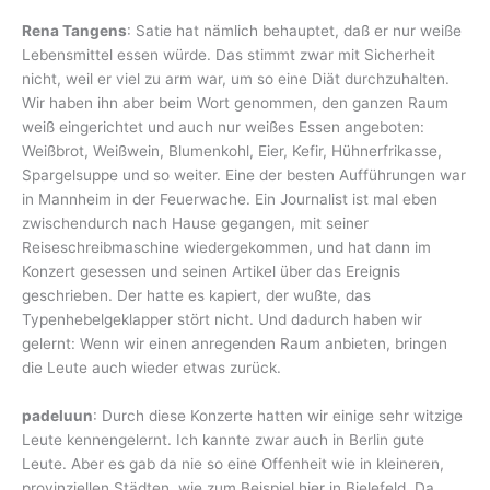
Rena Tangens
: Satie hat nämlich behauptet, daß er nur weiße
Lebensmittel essen würde. Das stimmt zwar mit Sicherheit
nicht, weil er viel zu arm war, um so eine Diät durchzuhalten.
Wir haben ihn aber beim Wort genommen, den ganzen Raum
weiß eingerichtet und auch nur weißes Essen angeboten:
Weißbrot, Weißwein, Blumenkohl, Eier, Kefir, Hühnerfrikasse,
Spargelsuppe und so weiter. Eine der besten Aufführungen war
in Mannheim in der Feuerwache. Ein Journalist ist mal eben
zwischendurch nach Hause gegangen, mit seiner
Reiseschreibmaschine wiedergekommen, und hat dann im
Konzert gesessen und seinen Artikel über das Ereignis
geschrieben. Der hatte es kapiert, der wußte, das
Typenhebelgeklapper stört nicht. Und dadurch haben wir
gelernt: Wenn wir einen anregenden Raum anbieten, bringen
die Leute auch wieder etwas zurück.
padeluun
: Durch diese Konzerte hatten wir einige sehr witzige
Leute kennengelernt. Ich kannte zwar auch in Berlin gute
Leute. Aber es gab da nie so eine Offenheit wie in kleineren,
provinziellen Städten, wie zum Beispiel hier in Bielefeld. Da