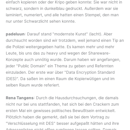
einfach kopieren oder der Kripo geben konnte: Sie war nicht in
schwarz, sondern in dunkelblau gedruckt. Außerdem war sie
laminiert, numeriert, und alle hatten einen Stempel, den man
nur unter Schwarzlicht sehen konnte.
padeluun
: Darauf stand "modernste Kunst" (lacht). Aber
durchsucht worden sind wir trotzdem, weil jemand einen Tip an
die Polizei weitergegeben hatte. Es kamen mehr und mehr
Leute, bis uns das zu heavy und wegen der Shareware-
Konzepte auch unnötig wurde. Darum haben wir angefangen,
jeder "Public Domain" ein Thema zu geben und Refernten
einzuladen. Der erste war über "Data Encryption Standard
(DES)". Da saßen im einen Raum die Kopierwütigen und im
selben Raum wurde referiert.
Rena Tangens
: Durch die Hausdurchsuchungen, die damals
nicht nur bei uns stattfanden, hat sich bei den Crackern zum
ersten Mal ein gewisses politisches Bewußtsein entwickelt.
Plötzlich haben die gemerkt, daß sie bei dem Vortrag zu
"Verschlüsselung mit DES" besser aufgepaßt hätten und ihre
Adressenlisten nicht offen rumliegen lassen sollten. Damals