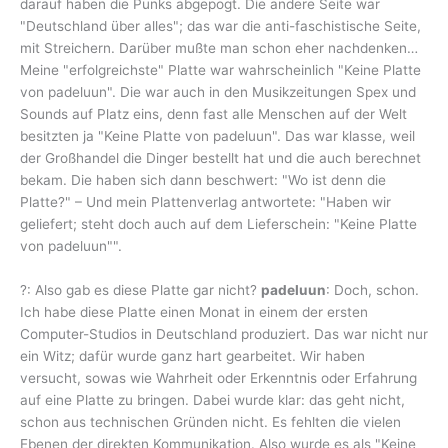
darauf haben die Punks abgepogt. Die andere Seite war
"Deutschland über alles"; das war die anti-faschistische Seite,
mit Streichern. Darüber mußte man schon eher nachdenken…
Meine "erfolgreichste" Platte war wahrscheinlich "Keine Platte
von padeluun". Die war auch in den Musikzeitungen Spex und
Sounds auf Platz eins, denn fast alle Menschen auf der Welt
besitzten ja "Keine Platte von padeluun". Das war klasse, weil
der Großhandel die Dinger bestellt hat und die auch berechnet
bekam. Die haben sich dann beschwert: "Wo ist denn die
Platte?" – Und mein Plattenverlag antwortete: "Haben wir
geliefert; steht doch auch auf dem Lieferschein: "Keine Platte
von padeluun"".
?: Also gab es diese Platte gar nicht?
padeluun
: Doch, schon.
Ich habe diese Platte einen Monat in einem der ersten
Computer-Studios in Deutschland produziert. Das war nicht nur
ein Witz; dafür wurde ganz hart gearbeitet. Wir haben
versucht, sowas wie Wahrheit oder Erkenntnis oder Erfahrung
auf eine Platte zu bringen. Dabei wurde klar: das geht nicht,
schon aus technischen Gründen nicht. Es fehlten die vielen
Ebenen der direkten Kommunikation. Also wurde es als "Keine