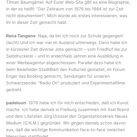
Tilman Baumgärtel: Auf Eurer Web-Site gibt es eine Biographie,
in der es heißt: "Der Zeitraum von 1976 bis 1984 ist zur Zeit
nicht dokumentiert". Mich würde als erstes interessieren, was
ihr in dieser Zeit gemacht habt.
Rena Tangens
: Naja, da bin ich noch zur Schule gegangen!
(lacht) Und ich war viel im Ausland unterwegs. Dann habe ich
in kürzester Zeit diverse Jobs gemacht – vom Friedhof bis zur
Siebdruckerei – und in anderthalb Jahren eine Ausbildung in
einer Werbeagentur abgeschlossen. Parallel dazu habe ich
beim Bielefelder StadtBlatt den Kulturteil gestaltet, im Forum
Enger das Booking gemacht, Sendungen für unseren
Schwarzsender "Radio On" produziert und Experimentalfilme
gedreht.
padeluun
: 1976 habe ich für mich entschieden, daß ich Kunst
mache. Ich habe damals in Freiburg zusammen mit Axel Brand
und dem Literaten Jörg Drüssel den Organisationskreis Neues
Medium (O.N.M.) gegründet. Wir gingen damals schon davon
aus, daß die wichtige Kommunikation face-to-face zwischen
Menschen stattfindet.