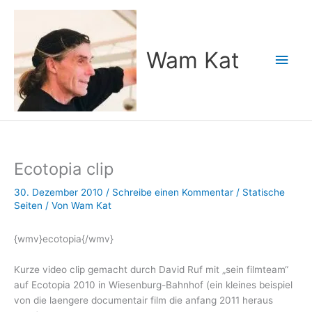
Zum
Inhalt
springen
Wam Kat
Hau
Ecotopia clip
30. Dezember 2010
/
Schreibe einen Kommentar
/
Statische
Seiten
/ Von
Wam Kat
{wmv}ecotopia{/wmv}
Kurze video clip gemacht durch David Ruf mit „sein filmteam“
auf Ecotopia 2010 in Wiesenburg-Bahnhof (ein kleines beispiel
von die laengere documentair film die anfang 2011 heraus