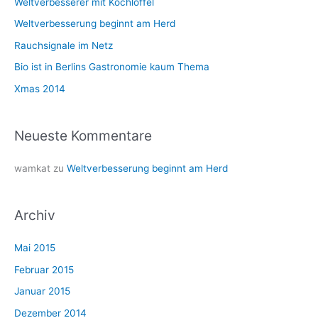
Weltverbesserer mit Kochlöffel
n
n
Weltverbesserung beginnt am Herd
a
Rauchsignale im Netz
c
Bio ist in Berlins Gastronomie kaum Thema
h
Xmas 2014
:
Neueste Kommentare
wamkat
zu
Weltverbesserung beginnt am Herd
Archiv
Mai 2015
Februar 2015
Januar 2015
Dezember 2014