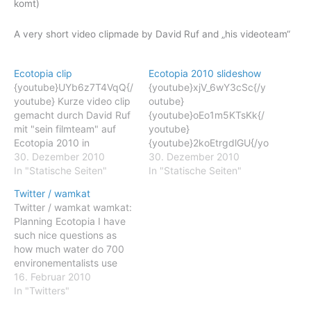
komt)
A very short video clipmade by David Ruf and „his videoteam“
Ecotopia clip
Ecotopia 2010 slideshow
{youtube}UYb6z7T4VqQ{/
{youtube}xjV_6wY3cSc{/y
youtube} Kurze video clip
outube}
gemacht durch David Ruf
{youtube}oEo1m5KTsKk{/
mit "sein filmteam" auf
youtube}
Ecotopia 2010 in
{youtube}2koEtrgdlGU{/yo
Wiesenburg-Bahnhof (ein
30. Dezember 2010
utube}
30. Dezember 2010
kleines beispiel von die
In "Statische Seiten"
{youtube}hrk5Tcl0uOk{/y
In "Statische Seiten"
laengere documentair film
outube}
Twitter / wamkat
die anfang 2011 heraus
Twitter / wamkat wamkat:
komt) A very short video
Planning Ecotopia I have
clipmade by David Ruf
such nice questions as
and "his videoteam"
how much water do 700
environementalists use
per day and how many
16. Februar 2010
compost toilets, etc.
In "Twitters"
wamkat: Getting the last