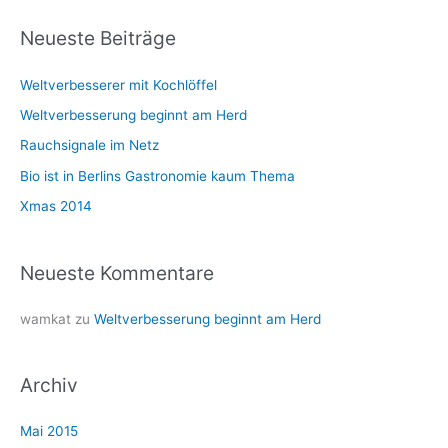
c
h
Neueste Beiträge
e
Weltverbesserer mit Kochlöffel
n
n
Weltverbesserung beginnt am Herd
a
Rauchsignale im Netz
c
Bio ist in Berlins Gastronomie kaum Thema
h
Xmas 2014
:
Neueste Kommentare
wamkat
zu
Weltverbesserung beginnt am Herd
Archiv
Mai 2015