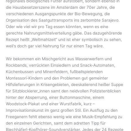
regionales biologisches Futter aufstöbert, sondern ebenso in
die Hausbesetzerszene im Amsterdam der 70er Jahre, die
verschiedenen Ausgangspunkte der Bio-Bewegung, die
Organisation des Saatguttransports ins zerbombte Sarajevo.
Oder wie viel wir pro Tag essen könnten, wenn es eine
gerechte Nahrungsmittelverteilung gäbe. Das dazugehörende
Rezept heißt „Weltmahlzeit“ und ist eher symbolisch zu sehen,
weil's doch gar viel Nahrung für nur einen Tag wäre.
Wir bekommen ein Mischgericht aus Wasserwerfern und
Rockbands, verrückten Einsiedlern und Snack-Automaten,
Küchenbussen und Minenfeldern, fußballspielenden
Montessori-Kindern und den Problemen gut gemeinter
Hilfslieferungen in Krisengebieten, deeskalierend heißer Suppe
für Sitzblockierer_innen samt den neidvollen Polizistenblicken
hinter der Absperrung, einer Buttonmaschine, einem
Woodstock-Plakat und einer Wurstfabrik, kurz –
Improvisationskunst im ganz großen Stil. Ein Ausflug zu den
Freeganern fehlt ebenso wenig wie eine Musik-Empfehlung zu
den einzelnen Gerichten, samt dem adretten Tipp für
Blechhäferl-Kopfhörer-Soundverstärker. Jedes der 24 Rezepte