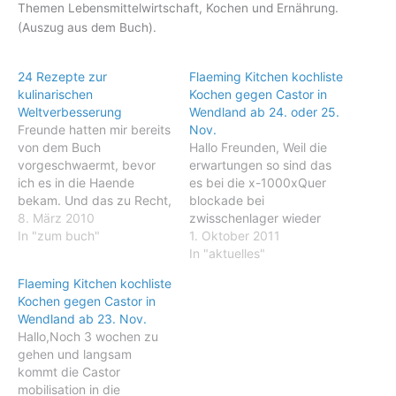
Themen Lebensmittelwirtschaft, Kochen und Ernährung.
(Auszug aus dem Buch).
24 Rezepte zur
Flaeming Kitchen kochliste
kulinarischen
Kochen gegen Castor in
Weltverbesserung
Wendland ab 24. oder 25.
Freunde hatten mir bereits
Nov.
von dem Buch
Hallo Freunden, Weil die
vorgeschwaermt, bevor
erwartungen so sind das
ich es in die Haende
es bei die x-1000xQuer
bekam. Und das zu Recht,
blockade bei
wie sich beim Lesen
8. März 2010
zwisschenlager wieder
herausstellte. In diesem
In "zum buch"
gross werden kann und
1. Oktober 2011
wirklich liebevoll
Rampenplan viel helfen
In "aktuelles"
aufgemach- ten Buch
gebrauchen kann hab ich
Flaeming Kitchen kochliste
finden sich 24 Rezepte
beschlossen das die
Kochen gegen Castor in
und 24 Geschichten aus
Flaeming Kitchen nicht als
Wendland ab 23. Nov.
dem Leben von Wam Kat,
eigene kueche nach das
Hallo,Noch 3 wochen zu
geboren 1955 in den
Wendland geht aber sich
gehen und langsam
Niederlanden und…
bei Rampenplan
kommt die Castor
anschliess um gemeinsam
mobilisation in die
die menschen dort…