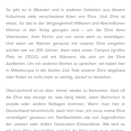
So gibt es in Albanien und in anderen Gebieten aus diesem
Kulturkreis viele verschiedene Arten von Ehre. Und Ehre ist
etwas, für das in der Vergangenheit Millionen und Abermillionen
Männer in den Krieg gezogen sind – um die Ehre ihres
Vaterlandes, ihrer Kirche und von sonst wem zu verteidigen.
Und wenn wir Männer genauso mit unserer Ehre umgehen
würden wie vor 200 Jahren, dann wäre unser Campus (großer
Platz im ZEGG) voll mit Männern, die sich um die Ehre
duellierten. Um mit anderen Worten zu sprechen: wir haben hier
in Mitteleuropa in der letzten Zeit Teile unserer Ehre abgebaut
oder finden es nicht mehr so wichtig, darauf zu bestehen.
Überraschend ist es aber, immer wieder zu bemerken, dass oft
die Ehre das einzige ist, was übrig bleibt, wenn Menschen in
soziale oder andere Notlagen kommen, Wenn man hier in
Deutschland herumhorcht, dann hört man „ich muss meine Ehre
verteidigen“ genauso von Neofaschisten wie von Jugendlichen
der zweiten oder dritten Generation Einwanderer. Alle sind so
mit ihrer Ehre beschäftigt, und für die Ehre kann man sterben,