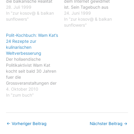
die balkanische Realität
dem Internet gewidmet
Daß er ein "fucking old
28. Juli 1999
ist. Sein Tagebuch aus
Hippie" sei, sagt Wam Kat
In "zur kosov@ & balkan
Tirana ist lesenswerter als
24. Juni 1999
von sich selbst. Und wenn
sunflowers"
so vieles, was im Internet
In "zur kosov@ & balkan
der schlaksige Mann mit
über den Kosovo-Krieg
sunflowers"
dem faltigen Gesicht, den
veröffentlicht wurde und
Polit-Kochbuch: Wam Kat’s
langen, fast grauen
noch wird. Auch diese
24 Rezepte zur
Haaren und den notorisch
beinahe täglich per E-Mail
kulinarischen
zerrissenen…
verschickten Texte sind
Weltverbesserung
ein Teil des Internets. In…
Der hollaendische
Politikaktivist Wam Kat
kocht seit bald 30 Jahren
fuer die
Grossveranstaltungen der
Friedensbewegung und
4. Oktober 2010
Atomgegner. Er kochte
In "zum buch"
fuer das Zeltlager der
Protestierenden
anlaesslich des G8-Gipfel
bei Rostock im Sommer
←
Vorheriger Beitrag
Nächster Beitrag
→
2008 und zuletzt fuer das
Sommercamp Ecotopia im