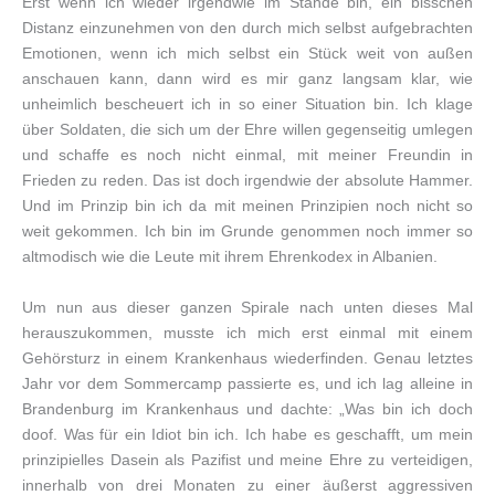
Erst wenn ich wieder irgendwie im Stande bin, ein bisschen
Distanz einzunehmen von den durch mich selbst aufgebrachten
Emotionen, wenn ich mich selbst ein Stück weit von außen
anschauen kann, dann wird es mir ganz langsam klar, wie
unheimlich bescheuert ich in so einer Situation bin. Ich klage
über Soldaten, die sich um der Ehre willen gegenseitig umlegen
und schaffe es noch nicht einmal, mit meiner Freundin in
Frieden zu reden. Das ist doch irgendwie der absolute Hammer.
Und im Prinzip bin ich da mit meinen Prinzipien noch nicht so
weit gekommen. Ich bin im Grunde genommen noch immer so
altmodisch wie die Leute mit ihrem Ehrenkodex in Albanien.
Um nun aus dieser ganzen Spirale nach unten dieses Mal
herauszukommen, musste ich mich erst einmal mit einem
Gehörsturz in einem Krankenhaus wiederfinden. Genau letztes
Jahr vor dem Sommercamp passierte es, und ich lag alleine in
Brandenburg im Krankenhaus und dachte: „Was bin ich doch
doof. Was für ein Idiot bin ich. Ich habe es geschafft, um mein
prinzipielles Dasein als Pazifist und meine Ehre zu verteidigen,
innerhalb von drei Monaten zu einer äußerst aggressiven