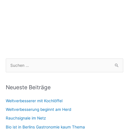
S
u
c
h
Neueste Beiträge
e
Weltverbesserer mit Kochlöffel
n
n
Weltverbesserung beginnt am Herd
a
Rauchsignale im Netz
c
Bio ist in Berlins Gastronomie kaum Thema