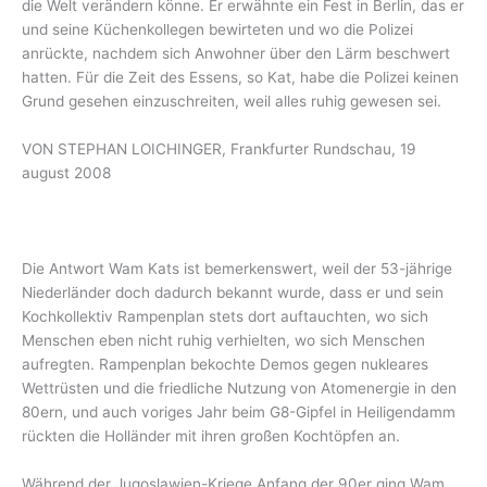
die Welt verändern könne. Er erwähnte ein Fest in Berlin, das er
und seine Küchenkollegen bewirteten und wo die Polizei
anrückte, nachdem sich Anwohner über den Lärm beschwert
hatten. Für die Zeit des Essens, so Kat, habe die Polizei keinen
Grund gesehen einzuschreiten, weil alles ruhig gewesen sei.
VON STEPHAN LOICHINGER, Frankfurter Rundschau, 19
august 2008
Die Antwort Wam Kats ist bemerkenswert, weil der 53-jährige
Niederländer doch dadurch bekannt wurde, dass er und sein
Kochkollektiv Rampenplan stets dort auftauchten, wo sich
Menschen eben nicht ruhig verhielten, wo sich Menschen
aufregten. Rampenplan bekochte Demos gegen nukleares
Wettrüsten und die friedliche Nutzung von Atomenergie in den
80ern, und auch voriges Jahr beim G8-Gipfel in Heiligendamm
rückten die Holländer mit ihren großen Kochtöpfen an.
Während der Jugoslawien-Kriege Anfang der 90er ging Wam