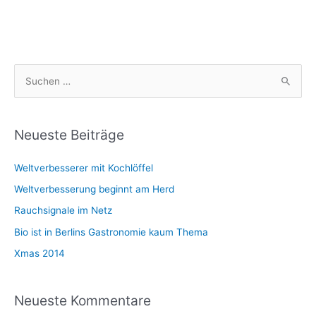
S
u
c
h
Neueste Beiträge
e
Weltverbesserer mit Kochlöffel
n
n
Weltverbesserung beginnt am Herd
a
Rauchsignale im Netz
c
Bio ist in Berlins Gastronomie kaum Thema
h
Xmas 2014
:
Neueste Kommentare