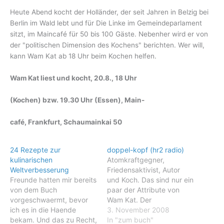
Heute Abend kocht der Holländer, der seit Jahren in Belzig bei
Berlin im Wald lebt und für Die Linke im Gemeindeparlament
sitzt, im Maincafé für 50 bis 100 Gäste. Nebenher wird er von
der "politischen Dimension des Kochens" berichten. Wer will,
kann Wam Kat ab 18 Uhr beim Kochen helfen.
Wam Kat liest und kocht
, 20.8., 18 Uhr
(Kochen) bzw. 19.30 Uhr (Essen), Main-
café, Frankfurt, Schaumainkai 50
24 Rezepte zur
doppel-kopf (hr2 radio)
kulinarischen
Atomkraftgegner,
Weltverbesserung
Friedensaktivist, Autor
Freunde hatten mir bereits
und Koch. Das sind nur ein
von dem Buch
paar der Attribute von
vorgeschwaermt, bevor
Wam Kat. Der
ich es in die Haende
Niederländer ist überall
3. November 2008
bekam. Und das zu Recht,
dort politisch und
In "zum buch"