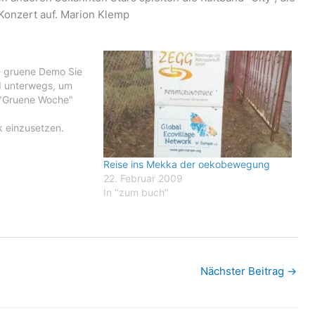
 Konzert auf. Marion Klemp
- gruene Demo Sie
d unterwegs, um
 "Gruene Woche"
k einzusetzen.
monstrant/innen
 wohin sich die
Reise ins Mekka der oekobewegung
t. Etwa in
22. Februar 2009
ermark, wo ein
In "zum buch"
estor seit Jahren
Nächster Beitrag
→