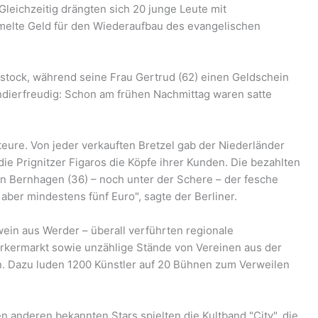
Gleichzeitig drängten sich 20 junge Leute mit
elte Geld für den Wiederaufbau des evangelischen
ttstock, während seine Frau Gertrud (62) einen Geldschein
ndierfreudig: Schon am frühen Nachmittag waren satte
teure. Von jeder verkauften Bretzel gab der Niederländer
ie Prignitzer Figaros die Köpfe ihrer Kunden. Die bezahlten
Bernhagen (36) – noch unter der Schere – der fesche
 aber mindestens fünf Euro", sagte der Berliner.
ein aus Werder – überall verführten regionale
kermarkt sowie unzählige Stände von Vereinen aus der
en. Dazu luden 1200 Künstler auf 20 Bühnen zum Verweilen
 anderen bekannten Stars spielten die Kultband "City", die