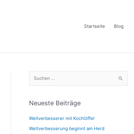
Startseite
Blog
S
u
c
h
Neueste Beiträge
e
Weltverbesserer mit Kochlöffel
n
Weltverbesserung beginnt am Herd
n