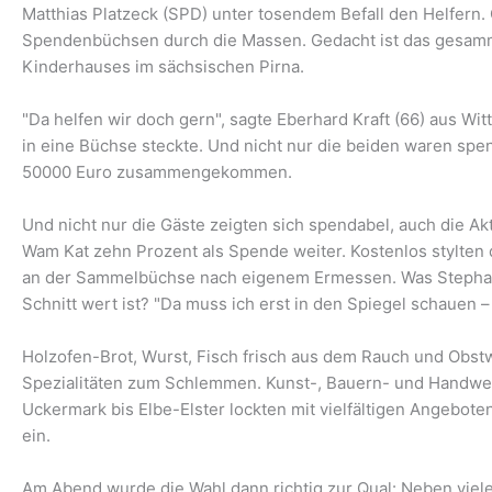
Matthias Platzeck (SPD) unter tosendem Befall den Helfern. 
Spendenbüchsen durch die Massen. Gedacht ist das gesamm
Kinderhauses im sächsischen Pirna.
"Da helfen wir doch gern", sagte Eberhard Kraft (66) aus Wi
in eine Büchse steckte. Und nicht nur die beiden waren spe
50000 Euro zusammengekommen.
Und nicht nur die Gäste zeigten sich spendabel, auch die Ak
Wam Kat zehn Prozent als Spende weiter. Kostenlos stylten d
an der Sammelbüchse nach eigenem Ermessen. Was Stephan 
Schnitt wert ist? "Da muss ich erst in den Spiegel schauen –
Holzofen-Brot, Wurst, Fisch frisch aus dem Rauch und Obstw
Spezialitäten zum Schlemmen. Kunst-, Bauern- und Handwer
Uckermark bis Elbe-Elster lockten mit vielfältigen Angebot
ein.
Am Abend wurde die Wahl dann richtig zur Qual: Neben vielen