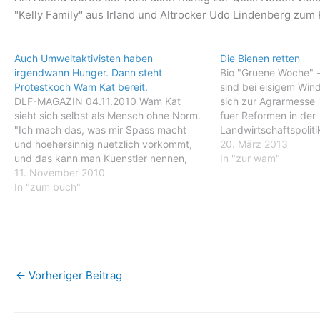
"Kelly Family" aus Irland und Altrocker Udo Lindenberg zum
Auch Umweltaktivisten haben
Die Bienen retten
irgendwann Hunger. Dann steht
Bio "Gruene Woche" 
Protestkoch Wam Kat bereit.
sind bei eisigem Win
DLF-MAGAZIN 04.11.2010 Wam Kat
sich zur Agrarmesse
sieht sich selbst als Mensch ohne Norm.
fuer Reformen in der
"Ich mach das, was mir Spass macht
Landwirtschaftspoliti
und hoehersinnig nuetzlich vorkommt,
Dabei nennen die De
20. März 2013
und das kann man Kuenstler nennen,
Beispiele, die zeigen,
In "zur wam"
Vollzeitaktivist, Buchautor,
11. November 2010
Landwirtschaft beweg
Waldbewohner, Stadtrat, Politiker. Alles,
In "zum buch"
Hassleben in der Uck
ich meine, das ist
niederlaendischer Inv
Vollzeitbeschaeftigung." Angefangen hat
die Einrichtung…
alles auf der Rainbow Warrior von
Greenpeace, Mitte der…
←
Vorheriger Beitrag