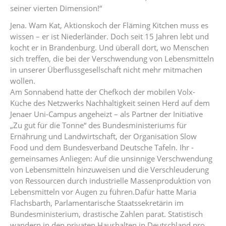
seiner vierten Dimension!“
Jena. Wam Kat, Aktionskoch der Fläming Kitchen muss es
wissen – er ist Niederländer. Doch seit 15 Jahren lebt und
kocht er in Brandenburg. Und überall dort, wo Menschen
sich treffen, die bei der Verschwendung von Lebensmitteln
in unserer Überflussgesellschaft nicht mehr mitmachen
wollen.
Am Sonnabend hatte der Chefkoch der mobilen Volx-
Küche des Netzwerks Nachhaltigkeit seinen Herd auf dem
Jenaer Uni-Campus angeheizt – als Partner der Initiative
„Zu gut für die Tonne“ des Bundesministeriums für
Ernährung und Landwirtschaft, der Organisation Slow
Food und dem Bundesverband Deutsche Tafeln. Ihr ­
gemeinsames Anliegen: Auf die unsinnige Verschwendung
von Lebensmitteln hinzuweisen und die Verschleuderung
von ­Ressourcen durch industrielle Massenproduktion von
Lebensmitteln vor Augen zu führen.Dafür hatte Maria
Flachsbarth, Parlamentarische Staatssekretärin im
Bundesministerium, drastische Zahlen parat. Statistisch
wandern in den privaten Haushalten in Deutschland pro