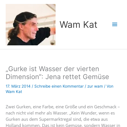
Zum
Inhalt
springen
Wam Kat
Hau
„Gurke ist Wasser der vierten
Dimension“: Jena rettet Gemüse
17. März 2014
/
Schreibe einen Kommentar
/
zur wam
/ Von
Wam Kat
Zwei Gurken, eine Farbe, eine Größe und ein Geschmack –
nach nicht viel mehr als ­Wasser. „Kein Wunder, wenn es
Gurken aus dem Supermarkt­regal sind, die etwa aus
Holland kommen. Das ist kein Gemüse, sondern Wasser in