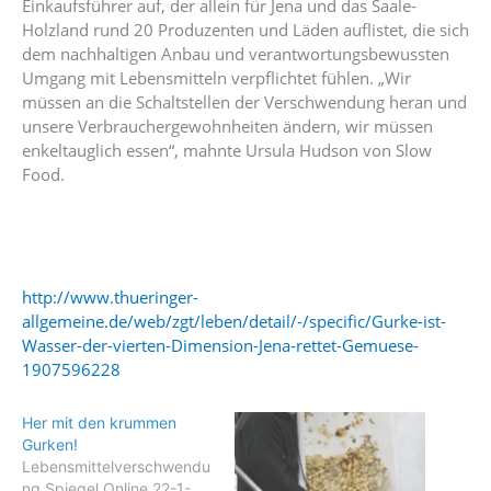
Einkaufsführer auf, der allein für Jena und das Saale-
Holzland rund 20 Produzenten und Läden auflistet, die sich
dem nach­­haltigen Anbau und verantwortungsbewussten
Umgang mit ­Lebensmitteln verpflichtet fühlen. „Wir
müssen an die Schaltstellen der Verschwendung heran und
unsere Verbrauchergewohnheiten ändern, wir müssen
enkeltauglich essen“, mahnte Ursula Hudson von Slow
Food.
http://www.thueringer-
allgemeine.de/web/zgt/leben/detail/-/specific/Gurke-ist-
Wasser-der-vierten-Dimension-Jena-rettet-Gemuese-
1907596228
Her mit den krummen
Gurken!
Lebensmittelverschwendu
ng Spiegel Online 22-1-