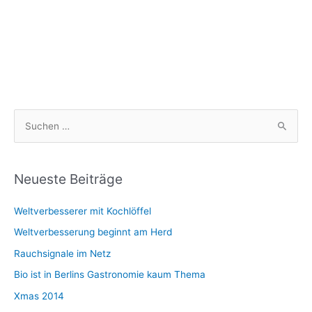
S
u
c
h
Neueste Beiträge
e
Weltverbesserer mit Kochlöffel
n
n
Weltverbesserung beginnt am Herd
a
Rauchsignale im Netz
c
Bio ist in Berlins Gastronomie kaum Thema
h
Xmas 2014
: