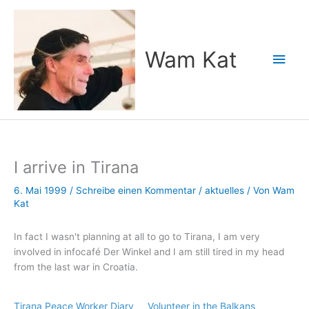
Zum
Inhalt
springen
Wam Kat
Hau
I arrive in Tirana
6. Mai 1999
/
Schreibe einen Kommentar
/
aktuelles
/ Von
Wam
Kat
In fact I wasn't planning at all to go to Tirana, I am very
involved in infocafé Der Winkel and I am still tired in my head
from the last war in Croatia.
Tirana Peace Worker Diary
Volunteer in the Balkans