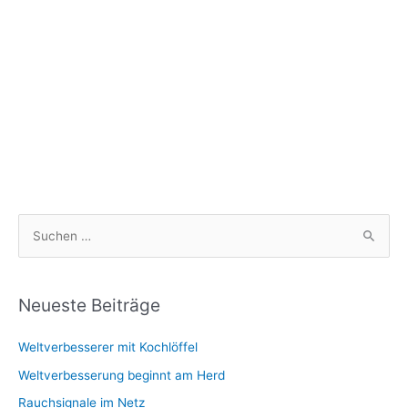
S
u
c
h
Neueste Beiträge
e
Weltverbesserer mit Kochlöffel
n
n
Weltverbesserung beginnt am Herd
a
Rauchsignale im Netz