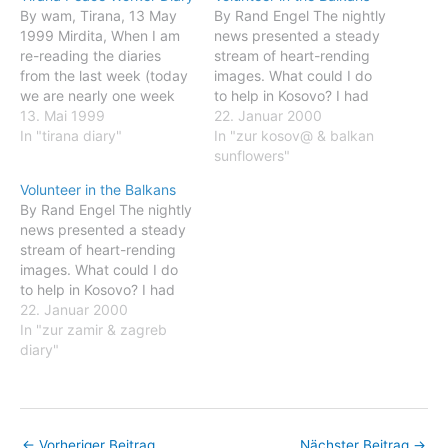
By wam, Tirana, 13 May
By Rand Engel The nightly
1999 Mirdita, When I am
news presented a steady
re-reading the diaries
stream of heart-rending
from the last week (today
images. What could I do
we are nearly one week
to help in Kosovo? I had
here) I notice that what I
13. Mai 1999
no experience in relief
22. Januar 2000
have been writing is just
In "tirana diary"
work. As a business
In "zur kosov@ & balkan
the top of an iceberg. So
consultant and manager,
sunflowers"
many stories, so much
I’d worked in stressful
Volunteer in the Balkans
information I have
situations in Asia. Perhaps,
By Rand Engel The nightly
forgotten to write.…
I hoped, my organizational
news presented a steady
experience would be
stream of heart-rending
useful.…
images. What could I do
to help in Kosovo? I had
no experience in relief
22. Januar 2000
work. As a business
In "zur zamir & zagreb
consultant and manager,
diary"
I’d worked in stressful
situations in Asia. Perhaps,
I hoped, my organizational
experience would be
←
Vorheriger Beitrag
Nächster Beitrag
→