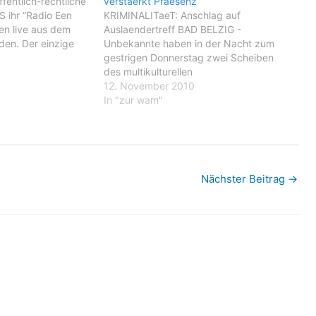
ffentlich-rechtliche
verstaerkt Praesenz
 ihr “Radio Een
KRIMINALITaeT: Anschlag auf
en live aus dem
Auslaendertreff BAD BELZIG -
den. Der einzige
Unbekannte haben in der Nacht zum
b vielgehörte
gestrigen Donnerstag zwei Scheiben
er Niederlande
des multikulturellen
em
Begegnungszentrums Info-Cafe "Der
12. November 2010
ondenten Jacques
Winkel" in Bad Belzig eingeworfen. Die
In "zur wam"
uf eine Wahl-Reise
Taeter beschmierten ausserdem die
n. Der Sat-Ü-Wagen
Fassade des Gebaeudes in der Strasse
der Einheit im Zentrum der Kurstadt mit
einem angedeuteten Hakenkreuz.
Menschen wurden…
Nächster Beitrag
→