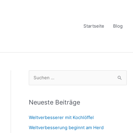
Startseite
Blog
S
u
c
h
Neueste Beiträge
e
Weltverbesserer mit Kochlöffel
n
Weltverbesserung beginnt am Herd
n