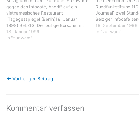
Belzig kommt nicht zur Ruhe: Steinwürfe
die niederländische ö
gegen das Infocafé, Angriff auf ein
Rundfunkstiftung NOS
vietnamesisches Restaurant
Journaal” zwei Stund
(Tagegesspiegel (Berlin)18. Januar
Belziger Infocafé sen
1999) BELZIG. Der bullige Bursche mit
nationale und deshal
19. September 1998
den freirasierten Schläfen zieht einen
18. Januar 1999
Informationssender d
In "zur wam"
Mundwinkel hoch. "Det komische Teil is'
In "zur wam"
begibt sich mit sein
dahinten, imma die Straße lang." Nach
Deutschlandkorresp
100 Metern taucht ein Eckhaus auf, alt,
Schmitz ab Montag a
niedrig, wie fast…
von Berlin nach Bon
von…
←
Vorheriger Beitrag
Kommentar verfassen