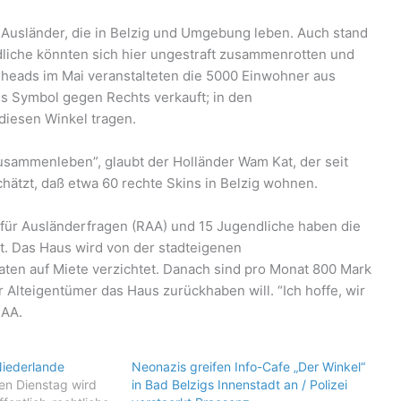
Ausländer, die in Belzig und Umgebung leben. Auch stand
ndliche könnten sich hier ungestraft zusammenrotten und
nheads im Mai veranstalteten die 5000 Einwohner aus
ls Symbol gegen Rechts verkauft; in den
diesen Winkel tragen.
usammenleben”, glaubt der Holländer Wam Kat, der seit
chätzt, daß etwa 60 rechte Skins in Belzig wohnen.
 für Ausländerfragen (RAA) und 15 Jugendliche haben die
t. Das Haus wird von der stadteigenen
aten auf Miete verzichtet. Danach sind pro Monat 800 Mark
 der Alteigentümer das Haus zurückhaben will. “Ich hoffe, wir
RAA.
Niederlande
Neonazis greifen Info-Cafe „Der Winkel“
n Dienstag wird
in Bad Belzigs Innenstadt an / Polizei