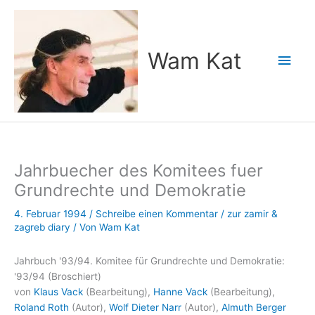
Zum
Inhalt
springen
Wam Kat
Hau
Jahrbuecher des Komitees fuer
Grundrechte und Demokratie
4. Februar 1994
/
Schreibe einen Kommentar
/
zur zamir &
zagreb diary
/ Von
Wam Kat
Jahrbuch '93/94. Komitee für Grundrechte und Demokratie:
'93/94 (Broschiert)
von
Klaus Vack
(Bearbeitung),
Hanne Vack
(Bearbeitung),
Roland Roth
(Autor),
Wolf Dieter Narr
(Autor),
Almuth Berger