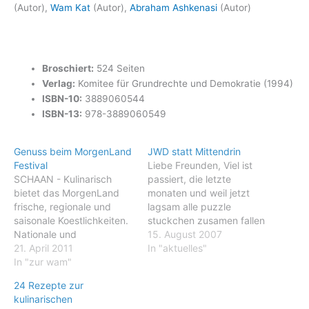
(Autor),
Wam Kat
(Autor),
Abraham Ashkenasi
(Autor)
Broschiert:
524 Seiten
Verlag:
Komitee für Grundrechte und Demokratie (1994)
ISBN-10:
3889060544
ISBN-13:
978-3889060549
Genuss beim MorgenLand
JWD statt Mittendrin
Festival
Liebe Freunden, Viel ist
SCHAAN - Kulinarisch
passiert, die letzte
bietet das MorgenLand
monaten und weil jetzt
frische, regionale und
lagsam alle puzzle
saisonale Koestlichkeiten.
stuckchen zusamen fallen
Nationale und
mal ein längere email mit
15. August 2007
internationale Koeche
21. April 2011
alle geruechte und (halbe)
In "aktuelles"
sorgen waehrend den
In "zur wam"
wahrheiten über mich :-)
Festivaltagen fuer eine
Geruecht 1 ein neue
24 Rezepte zur
erstklassige und
fahrende vokü Zusamen
kulinarischen
biologisch faire
mit Guido, Ramona, Ines,