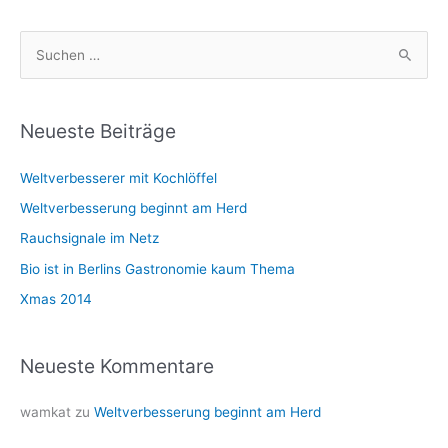
S
u
c
h
Neueste Beiträge
e
Weltverbesserer mit Kochlöffel
n
n
Weltverbesserung beginnt am Herd
a
Rauchsignale im Netz
c
Bio ist in Berlins Gastronomie kaum Thema
h
Xmas 2014
:
Neueste Kommentare
wamkat
zu
Weltverbesserung beginnt am Herd