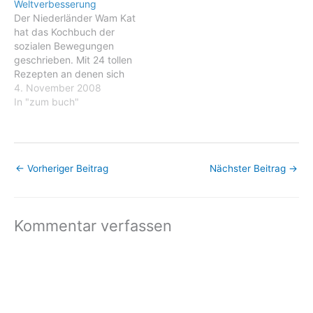
Weltverbesserung
Verpflegung. Von Freitag,
Burkie, Dieter, Wolle,
Der Niederländer Wam Kat
den 20. bis Sonntag, den
Ginger, Babette und noch
hat das Kochbuch der
22. Mai 2010 verpflegt die
ein ganze…
sozialen Bewegungen
Festival-Kueche die
geschrieben. Mit 24 tollen
Teilnehmer/innen des
Rezepten an denen sich
MorgenLand Festivals mit
schon tausende gestärkt
4. November 2008
frischen, saisonalen und
haben: Egal obs gegen
In "zum buch"
vor allem…
Aufrüstung, Atomkraft
oder Umweltzerstörung
ging. Jeder Wohnung
ihre Köche. In unserer WG
←
Vorheriger Beitrag
Nächster Beitrag
→
regiert Plachutta mit
eiserner Hand das
Kochbuchregal. Wam Kats
24 Rezepte zur…
Kommentar verfassen