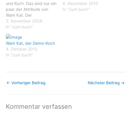
und Koch. Das sind nur ein
6. Dezember 2010
paar der Attribute von
In "zum buch"
Wam Kat. Der
Niederländer ist überall
3. November 2008
dort politisch und
In "zum buch"
kulinarisch aktiv, wo
Menschen gegen Krieg
Wam Kat, der Demo-Koch
und
4. Oktober 2010
Umweltverschmutzung
In "zum buch"
oder für die
Menschenrechte
kämpfen. Seit Ende der
70er-Jahre sorgt Wam Kat
mit dem Koch-Kollektiv
←
Vorheriger Beitrag
Nächster Beitrag
→
„Rampenlan“ für das
leibliche Wohl…
Kommentar verfassen