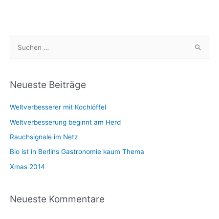
S
u
c
h
Neueste Beiträge
e
Weltverbesserer mit Kochlöffel
n
n
Weltverbesserung beginnt am Herd
a
Rauchsignale im Netz
c
Bio ist in Berlins Gastronomie kaum Thema
h
Xmas 2014
:
Neueste Kommentare