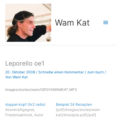
Zum
Inhalt
springen
Wam Kat
Hau
Leporello oe1
20. Oktober 2008
/
Schreibe einen Kommentar
/
zum buch
/
Von
Wam Kat
images/stories/wam/081014WAMKAT.MP3
doppel-kopf (hr2 radio)
Beispiel 24 Rezepten
Atomkraftgegner,
{pdf}/images/stories/wam
Friedensaktivist, Autor
kat24rezepte.pdf{/pdf}