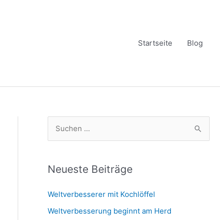
Startseite
Blog
S
u
c
h
Neueste Beiträge
e
Weltverbesserer mit Kochlöffel
n
Weltverbesserung beginnt am Herd
n