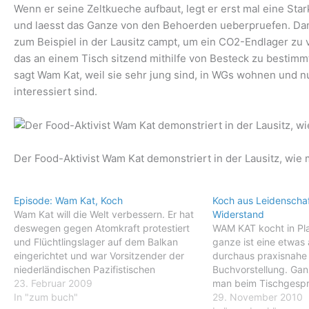
Wenn er seine Zeltkueche aufbaut, legt er erst mal eine St
und laesst das Ganze von den Behoerden ueberpruefen. Dann
zum Beispiel in der Lausitz campt, um ein CO2-Endlager zu v
das an einem Tisch sitzend mithilfe von Besteck zu bestimm
sagt Wam Kat, weil sie sehr jung sind, in WGs wohnen und n
interessiert sind.
Der Food-Aktivist Wam Kat demonstriert in der Lausitz, wie 
Episode: Wam Kat, Koch
Koch aus Leidenschaf
Wam Kat will die Welt verbessern. Er hat
Widerstand
deswegen gegen Atomkraft protestiert
WAM KAT kocht in Pla
und Flüchtlingslager auf dem Balkan
ganze ist eine etwas
eingerichtet und war Vorsitzender der
durchaus praxisnahe
niederländischen Pazifistischen
Buchvorstellung. Gan
Sozialistischen Partei. Heute kocht er,
23. Februar 2009
man beim Tischgespr
bei Demonstrationen und Blockaden für
In "zum buch"
Details ueber streng
29. November 2010