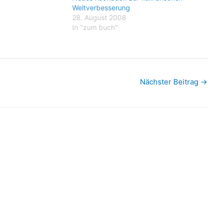
kalten Krieges.
Weltverbesserung
atte Wam die Akten
28. August 2008
er gefunden, dann…
In "zum buch"
Nächster Beitrag
→