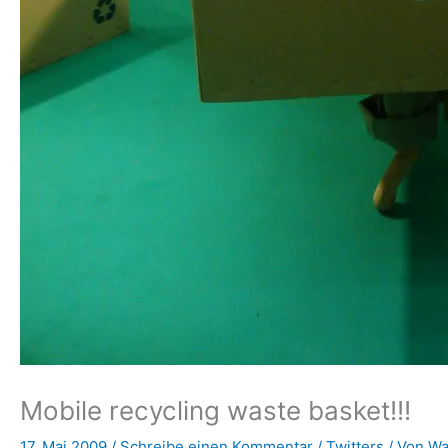
Mobile recycling waste basket!!!
17. Mai 2009
/
Schreibe einen Kommentar
/
Twitters
/ Von
Wa