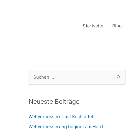
Startseite
Blog
S
u
c
h
Neueste Beiträge
e
Weltverbesserer mit Kochlöffel
n
Weltverbesserung beginnt am Herd
n