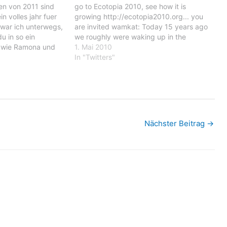
en von 2011 sind
go to Ecotopia 2010, see how it is
n volles jahr fuer
growing http://ecotopia2010.org... you
 war ich unterwegs,
are invited wamkat: Today 15 years ago
u in so ein
we roughly were waking up in the
 wie Ramona und
middle of the night by the croatian army
1. Mai 2010
 auch viel passiert,
who started their attack on Seovica
In "Twitters"
naturlich das
(Pakrac) wamkat: Just saw…
n Liechtenstein,
Nächster Beitrag
→