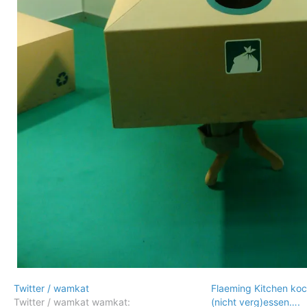
Twitter / wamkat
Flaeming Kitchen koc
Twitter / wamkat wamkat:
(nicht verg)essen….