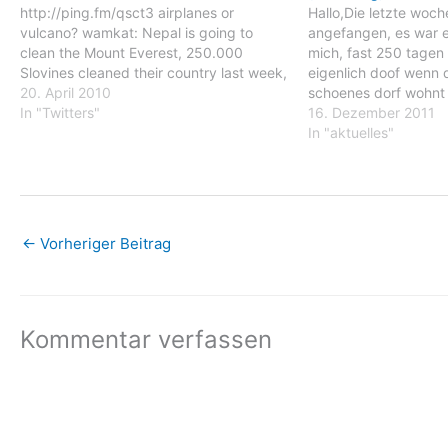
http://ping.fm/qsct3 airplanes or
Hallo,Die letzte woch
vulcano? wamkat: Nepal is going to
angefangen, es war ei
clean the Mount Everest, 250.000
mich, fast 250 tagen
Slovines cleaned their country last week,
eigenlich doof wenn d
how much waste lays in your area
20. April 2010
schoenes dorf wohnt
around? wamkat: Nice for all people
In "Twitters"
ich. Aber da durch ist
16. Dezember 2011
depending on it that flying is possible
hoehepunlkten waren 
In "aktuelles"
again,but the not flying was a…
morgenland festival i
die…
←
Vorheriger Beitrag
Kommentar verfassen