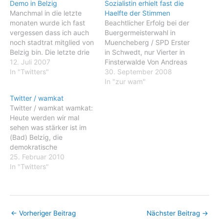
Demo in Belzig
Sozialistin erhielt fast die
Manchmal in die letzte
Haelfte der Stimmen
monaten wurde ich fast
Beachtlicher Erfolg bei der
vergessen dass ich auch
Buergermeisterwahl in
noch stadtrat mitglied von
Muencheberg / SPD Erster
Belzig bin. Die letzte drie
in Schwedt, nur Vierter in
jahren habe ich weinig bist
12. Juli 2007
Finsterwalde Von Andreas
kaum gereist und war ich
In "Twitters"
Fritsche, neues
30. September 2008
durch die arbeit im die
deutschland Bei der
In "zur wam"
küche von Zegg ziemlich
Abstimmung, die am
Twitter / wamkat
an Belzig und die fläming
Sonntag parallel zur
Twitter / wamkat wamkat:
gebunden. Seit ich anfang
Kommunalwahl lief, erhielt
Heute werden wir mal
märz…
Barkusky erstaunliche
sehen was stärker ist im
49,77 Prozent. Nur wenig
(Bad) Belzig, die
mehr, und sie haette gar
demokratische
nicht mehr in eine
grundgedanken oder das
25. Februar 2010
Stichwahl gemusst. Der…
sogenammte "gesunde
In "Twitters"
volksempfinden"..
wamkat: Die ärtze von
lokales krankenhaus habe
mein freudins grbochene
←
Vorheriger Beitrag
Nächster Beitrag
→
handgelenk zum skurilste