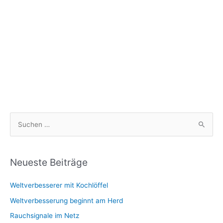
S
u
c
h
Neueste Beiträge
e
Weltverbesserer mit Kochlöffel
n
n
Weltverbesserung beginnt am Herd
a
Rauchsignale im Netz