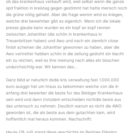
ob das krankenhaus verkauft wird, weil selbst wenn die ganze
spd fraktion in kreistag gegen gestimmt hat hatte mensch noch
die grüne nötig gehabt. Aber die frage wemm wird es kriegen,
welche drei bewehrber gibt es eigenlich. Wenn ich die lokale
presse glaube kann wurden es ein kopf an kopf rennen
zwisschen Johanitter (die schön in krankenhaus in
Treuenbritzen haben) und Awo und nach ein ziemlich close
finish scheinen die Johanitter gewonnen zu haben, aber die
Awo vertretter habben schön in die zeitung gedroht ein klacht
ein zu reichen, weil es ihre meinung nach alles ein bisschen
undurchsichtig war. Wir kennen das…
Ganz blöd ar naturlich dsdie kris verwaltung fast 1.000.000
euro ausggn hat um hraus zu bekommen welche von die in
anfang drei bewerber die beste fur das Belziger Krankenhaus
sein wird und dann trotzdem entscheiden nichtdie beste aus
das untersuch zu nehmen. Deutlich warum es nicht die AWO
geworden ist, die als beste aus dem gutachten kam, wird
hoffentlich mal heraus kommen.
Nachschrift:
Heute (18 Juli) stand diese geschichte im Belziger Fläming