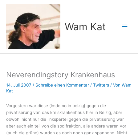
Zum
Inhalt
springen
Wam Kat
Hau
Neverendingstory Krankenhaus
14. Juli 2007
/
Schreibe einen Kommentar
/
Twitters
/ Von
Wam
Kat
Vorgestern war diese {ln:demo in belzig} gegen die
privatiserung van das kreiskrankenhaus hier in Belzig, aber
obwohl nicht nur die linkspartei gegen die privatiserung war
aber auch ein teil von die spd fraktion, alle andere waren vor
(auch die grüne) wurden es doch noch ganz spannend. Nicht