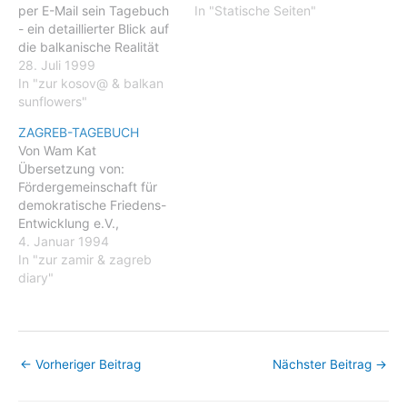
per E-Mail sein Tagebuch
In "Statische Seiten"
- ein detaillierter Blick auf
die balkanische Realität
Daß er ein "fucking old
28. Juli 1999
Hippie" sei, sagt Wam Kat
In "zur kosov@ & balkan
von sich selbst. Und wenn
sunflowers"
der schlaksige Mann mit
ZAGREB-TAGEBUCH
dem faltigen Gesicht, den
Von Wam Kat
langen, fast grauen
Übersetzung von:
Haaren und den notorisch
Fördergemeinschaft für
zerrissenen…
demokratische Friedens-
Entwicklung e.V.,
Düsseldorf 4. Folge,
4. Januar 1994
1.Dez.1993 � 9.Jan.1994
In "zur zamir & zagreb
ZAGREB-
diary"
TAGEBUCH 1.Dez.1993:
Der Friedensbus fährt
wieder, gestern abend
konnten wir ihn von der
←
Vorheriger Beitrag
Nächster Beitrag
→
Straße
herunterbekommen.
Später besuchten Vesna