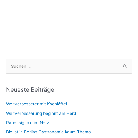
S
u
c
h
Neueste Beiträge
e
Weltverbesserer mit Kochlöffel
n
n
Weltverbesserung beginnt am Herd
a
Rauchsignale im Netz
c
Bio ist in Berlins Gastronomie kaum Thema
h