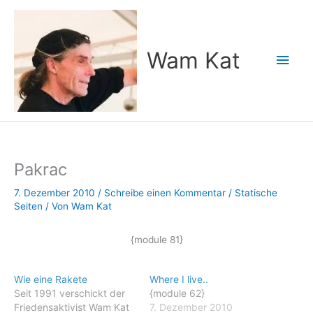
Zum
Inhalt
springen
Wam Kat
Hau
Pakrac
7. Dezember 2010
/
Schreibe einen Kommentar
/
Statische
Seiten
/ Von
Wam Kat
{module 81}
Wie eine Rakete
Where I live..
Seit 1991 verschickt der
{module 62}
Friedensaktivist Wam Kat
7. Dezember 2010