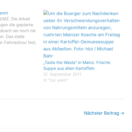
annt
MZ. Die Arbeit
gegen die geplante
sbach sei noch nie
n. Das stelle
er Fahrradtour fest,
uernsternfahrt "Auf
 baeuerliche
en Standort der
„Taste the Waste“ in Mainz: Frische
Mit mehreren
Suppe aus alten Kartoffeln
 Trillerpfeifen
21. September 2011
In "zur wam"
Nächster Beitrag
→