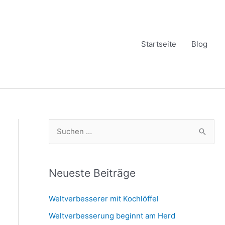
Startseite
Blog
S
u
c
h
Neueste Beiträge
e
Weltverbesserer mit Kochlöffel
n
Weltverbesserung beginnt am Herd
n