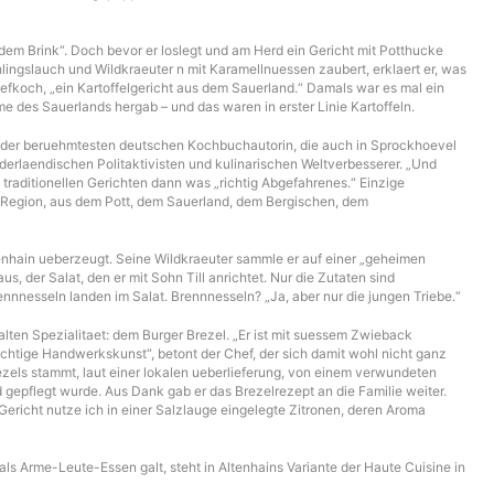
dem Brink“. Doch bevor er loslegt und am Herd ein Gericht mit Potthucke
lingslauch und Wildkraeuter n mit Karamellnuessen zaubert, erklaert er, was
hefkoch, „ein Kartoffelgericht aus dem Sauerland.“ Damals war es mal ein
 des Sauerlands hergab – und das waren in erster Linie Kartoffeln.
ne der beruehmtesten deutschen Kochbuchautorin, die auch in Sprockhoevel
derlaendischen Politaktivisten und kulinarischen Weltverbesserer. „Und
 traditionellen Gerichten dann was „richtig Abgefahrenes.“ Einzige
r Region, aus dem Pott, dem Sauerland, dem Bergischen, dem
enhain ueberzeugt. Seine Wildkraeuter sammle er auf einer „geheimen
, der Salat, den er mit Sohn Till anrichtet. Nur die Zutaten sind
nesseln landen im Salat. Brennnesseln? „Ja, aber nur die jungen Triebe.“
alten Spezialitaet: dem Burger Brezel. „Er ist mit suessem Zwieback
ichtige Handwerkskunst“, betont der Chef, der sich damit wohl nicht ganz
els stammt, laut einer lokalen ueberlieferung, von einem verwundeten
gepflegt wurde. Aus Dank gab er das Brezelrezept an die Familie weiter.
ericht nutze ich in einer Salzlauge eingelegte Zitronen, deren Aroma
ls Arme-Leute-Essen galt, steht in Altenhains Variante der Haute Cuisine in