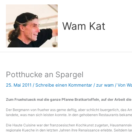
Zum
Inhalt
springen
Wam Kat
Potthucke an Spargel
25. Mai 2011
/
Schreibe einen Kommentar
/
zur wam
/ Von
Wa
Zum Fruehstueck mal die ganze Pfanne Bratkartoffeln, auf der Arbeit die
Der Bergmann von frueher ass gerne deftig, aber schlicht buergerlich, das 
landete, was man sich leisten konnte. In den gehobenen Restaurants bekamen
Die Haute Cuisine war der franzoesischen Kochkunst zugetan, Hausmannsko
regionale Kueche in den letzten Jahren ihre Renaissance erlebte. Seitdem l