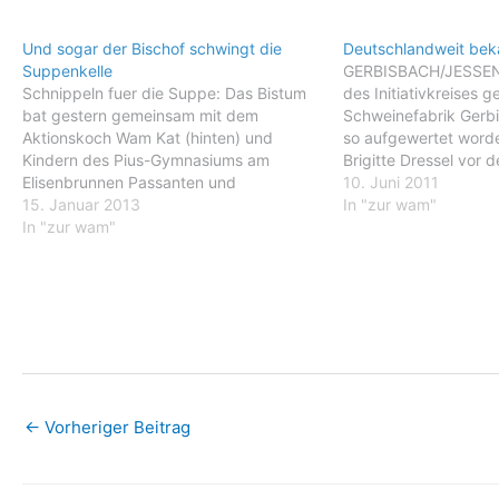
Und sogar der Bischof schwingt die
Deutschlandweit bek
Suppenkelle
GERBISBACH/JESSEN/
Schnippeln fuer die Suppe: Das Bistum
des Initiativkreises 
bat gestern gemeinsam mit dem
Schweinefabrik Gerbi
Aktionskoch Wam Kat (hinten) und
so aufgewertet worde
Kindern des Pius-Gymnasiums am
Brigitte Dressel vor d
Elisenbrunnen Passanten und
die aus Anlass der Ba
10. Juni 2011
Beduerftige zu Tisch. Foto: Heike
15. Januar 2013
dem Weg fuer unsere
In "zur wam"
Lachmann AACHEN.Am Elisenbrunnen
In "zur wam"
Zukunft" am kuenftig
gab es gestern Mittag Kartoffel-
Mastanlage begann. 
Kuerbissuppe und Obstsalat zum
Plakaten und auch mit
Nachtisch fuer jedermann. Fleissige
machten…
Kinder hatten von 9 Uhr an Berge…
←
Vorheriger Beitrag