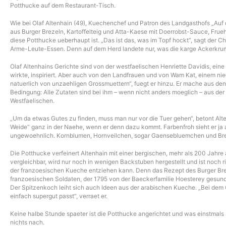
Potthucke auf dem Restaurant-Tisch.
Wie bei Olaf Altenhain (49), Kuechenchef und Patron des Landgasthofs „Auf 
aus Burger Brezeln, Kartoffelteig und Atta-Kaese mit Doerrobst-Sauce, Frueh
diese Potthucke ueberhaupt ist. „Das ist das, was im Topf hockt“, sagt der C
Arme-Leute-Essen. Denn auf dem Herd landete nur, was die karge Ackerkrume
Olaf Altenhains Gerichte sind von der westfaelischen Henriette Davidis, ei
wirkte, inspiriert. Aber auch von den Landfrauen und von Wam Kat, einem nie
natuerlich von unzaehligen Grossmuettern“, fuegt er hinzu. Er mache aus den
Bedingung: Alle Zutaten sind bei ihm – wenn nicht anders moeglich – aus de
Westfaelischen.
„Um da etwas Gutes zu finden, muss man nur vor die Tuer gehen“, betont Alt
Weide“ ganz in der Naehe, wenn er denn dazu kommt. Farbenfroh sieht er ja aus
ungewoehnlich. Kornblumen, Hornveilchen, sogar Gaensebluemchen und Brenn
Die Potthucke verfeinert Altenhain mit einer bergischen, mehr als 200 Jahre 
vergleichbar, wird nur noch in wenigen Backstuben hergestellt und ist noch r
der franzoesischen Kueche entziehen kann. Denn das Rezept des Burger Brez
franzoesischen Soldaten, der 1795 von der Baeckerfamilie Hoesterey gesund 
Der Spitzenkoch leiht sich auch Ideen aus der arabischen Kueche. „Bei dem G
einfach supergut passt“, verraet er.
Keine halbe Stunde spaeter ist die Potthucke angerichtet und was einstmals a
nichts nach.