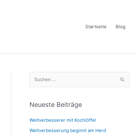
Startseite
Blog
S
u
c
h
Neueste Beiträge
e
Weltverbesserer mit Kochlöffel
n
Weltverbesserung beginnt am Herd
n