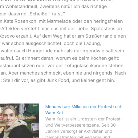
om Wohlstandmüll. Zweitens natürlich das richtige
der dauernd „Scheiße!“ rufst.“
n Kats Rosenkohl mit Marmelade oder den heringsfreien
-Affekten versteht man das mit der Liebe. Spätestens an
 Kosovo erzählt. Auf dem Weg hat er am Straßenrand einen
r war schon ausgeschlachtet, doch die Ladung,
 wollen auch Hungernde mehr als nur irgendwie satt sein.
ufruf. Es erinnert daran, worum es beim Kochen geht:
staurant sitzen oder vor der Tofugulaschkanone stehen.
an. Aber manches schmeckt eben nie und nirgends. Nach
Stell dir vor, es gibt Junk Food, und keiner geht hin.
Menues fuer Millionen der Protestkoch
Wam Kat
Wam Kat ist ein Urgestein der Protest-
und Weltverbessererszene. Seit 30
Jahren versorgt er Aktivisten und
Demonstranten mit veganer und