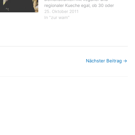
regionaler Kueche egal, ob 30 oder
30.000 Esser. Grossveranstaltungen
25. Oktober 2011
bereitet er monatelang vor, plant
In "zur wam"
akribisch wie ein Logistiker. Mit seiner
rollenden Volkskueche hat er die
kulinarische Infrastruktur der Anti-Atom-
Bewegung der…
Nächster Beitrag
→