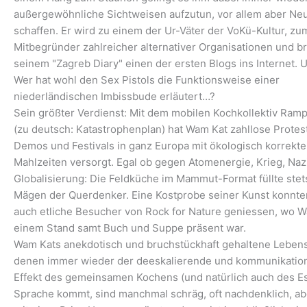
außergewöhnliche Sichtweisen aufzutun, vor allem aber Ne
schaffen. Er wird zu einem der Ur-Väter der VoKü-Kultur, zu
Mitbegründer zahlreicher alternativer Organisationen und br
seinem "Zagreb Diary" einen der ersten Blogs ins Internet. 
Wer hat wohl den Sex Pistols die Funktionsweise einer
niederländischen Imbissbude erläutert…?
Sein größter Verdienst: Mit dem mobilen Kochkollektiv Ram
(zu deutsch: Katastrophenplan) hat Wam Kat zahllose Protes
Demos und Festivals in ganz Europa mit ökologisch korrekt
Mahlzeiten versorgt. Egal ob gegen Atomenergie, Krieg, Naz
Globalisierung: Die Feldküche im Mammut-Format füllte stet
Mägen der Querdenker. Eine Kostprobe seiner Kunst konnte
auch etliche Besucher von Rock for Nature geniessen, wo W
einem Stand samt Buch und Suppe präsent war.
Wam Kats anekdotisch und bruchstückhaft gehaltene Lebens
denen immer wieder der deeskalierende und kommunikatio
Effekt des gemeinsamen Kochens (und natürlich auch des E
Sprache kommt, sind manchmal schräg, oft nachdenklich, ab