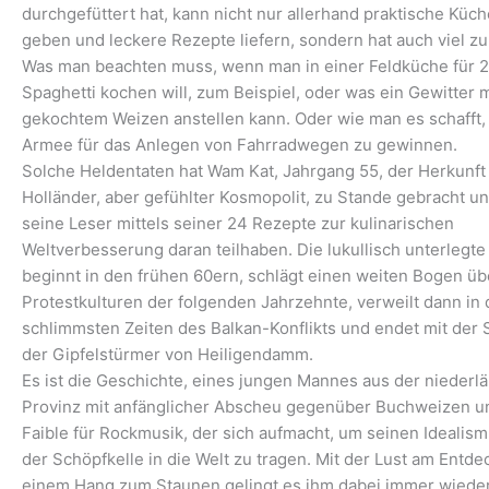
durchgefüttert hat, kann nicht nur allerhand praktische Küc
geben und leckere Rezepte liefern, sondern hat auch viel zu
Was man beachten muss, wenn man in einer Feldküche für 2
Spaghetti kochen will, zum Beispiel, oder was ein Gewitter m
gekochtem Weizen anstellen kann. Oder wie man es schafft,
Armee für das Anlegen von Fahrradwegen zu gewinnen.
Solche Heldentaten hat Wam Kat, Jahrgang 55, der Herkunft
Holländer, aber gefühlter Kosmopolit, zu Stande gebracht un
seine Leser mittels seiner 24 Rezepte zur kulinarischen
Weltverbesserung daran teilhaben. Die lukullisch unterlegte 
beginnt in den frühen 60ern, schlägt einen weiten Bogen üb
Protestkulturen der folgenden Jahrzehnte, verweilt dann in
schlimmsten Zeiten des Balkan-Konflikts und endet mit der
der Gipfelstürmer von Heiligendamm.
Es ist die Geschichte, eines jungen Mannes aus der niederl
Provinz mit anfänglicher Abscheu gegenüber Buchweizen u
Faible für Rockmusik, der sich aufmacht, um seinen Idealism
der Schöpfkelle in die Welt zu tragen. Mit der Lust am Entd
einem Hang zum Staunen gelingt es ihm dabei immer wiede