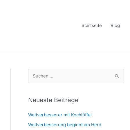
Startseite
Blog
S
u
c
h
Neueste Beiträge
e
Weltverbesserer mit Kochlöffel
n
Weltverbesserung beginnt am Herd
n