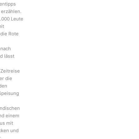
hentipps
 erzählen.
.000 Leute
it
 die Rote
 nach
d lässt
Zeitreise
er die
 den
 Speisung
ändischen
nd einem
us mit
ecken und
r