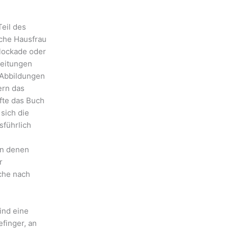
Teil des
nche Hausfrau
lockade oder
leitungen
 Abbildungen
ern das
fte das Buch
sich die
sführlich
in denen
r
che nach
ind eine
finger, an