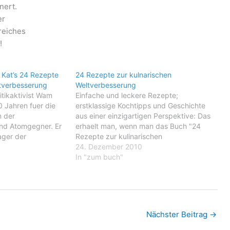
nert.
er
nreiches
!
 Kat’s 24 Rezepte
24 Rezepte zur kulnarischen
ltverbesserung
Weltverbesserung
itikaktivist Wam
Einfache und leckere Rezepte;
0 Jahren fuer die
erstklassige Kochtipps und Geschichte
n der
aus einer einzigartigen Perspektive: Das
nd Atomgegner. Er
erhaelt man, wenn man das Buch "24
ager der
Rezepte zur kulinarischen
esslich des G8-
Weltverbesserung" aufschlaegt. Wam
24. Dezember 2010
im Sommer 2008 und
Kat, der Autor des Buches, ist als
In "zum buch"
mmercamp Ecotopia
Mitbegruender des niederlaendischen
eute wohnt. Kat
Kochkollektivs Rampenplan bekannt.
isch und
Seit 1981 kochen sie fuer Blockaden,
Aktionscamps, Konferenzen,
Fahrradtouren, Fussmaersche und…
Nächster Beitrag
→