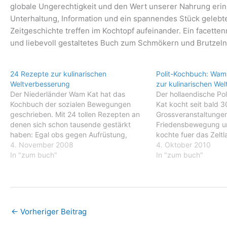
globale Ungerechtigkeit und den Wert unserer Nahrung erin
Unterhaltung, Information und ein spannendes Stück gelebt
Zeitgeschichte treffen im Kochtopf aufeinander. Ein facette
und liebevoll gestaltetes Buch zum Schmökern und Brutzeln
24 Rezepte zur kulinarischen
Polit-Kochbuch: Wam
Weltverbesserung
zur kulinarischen We
Der Niederländer Wam Kat hat das
Der hollaendische Pol
Kochbuch der sozialen Bewegungen
Kat kocht seit bald 3
geschrieben. Mit 24 tollen Rezepten an
Grossveranstaltunge
denen sich schon tausende gestärkt
Friedensbewegung u
haben: Egal obs gegen Aufrüstung,
kochte fuer das Zeltl
Atomkraft oder Umweltzerstörung ging.
4. November 2008
Protestierenden anla
4. Oktober 2010
Jeder Wohnung ihre Köche. In unserer
In "zum buch"
Gipfel bei Rostock 
In "zum buch"
WG regiert Plachutta mit eiserner Hand
zuletzt fuer das So
das Kochbuchregal. Wam Kats 24
im Flaeming, wo er h
Rezepte zur…
kocht immer vegetar
moeglichst…
←
Vorheriger Beitrag