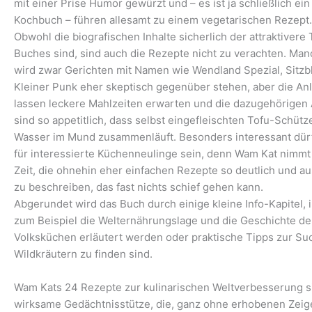
mit einer Prise Humor gewürzt und – es ist ja schließlich ein
Kochbuch – führen allesamt zu einem vegetarischen Rezept.
Obwohl die biografischen Inhalte sicherlich der attraktivere 
Buches sind, sind auch die Rezepte nicht zu verachten. Ma
wird zwar Gerichten mit Namen wie Wendland Spezial, Sitzb
Kleiner Punk eher skeptisch gegenüber stehen, aber die An
lassen leckere Mahlzeiten erwarten und die dazugehörigen
sind so appetitlich, dass selbst eingefleischten Tofu-Schütz
Wasser im Mund zusammenläuft. Besonders interessant dür
für interessierte Küchenneulinge sein, denn Wam Kat nimmt 
Zeit, die ohnehin eher einfachen Rezepte so deutlich und au
zu beschreiben, das fast nichts schief gehen kann.
Abgerundet wird das Buch durch einige kleine Info-Kapitel, 
zum Beispiel die Welternährungslage und die Geschichte de
Volksküchen erläutert werden oder praktische Tipps zur Su
Wildkräutern zu finden sind.
Wam Kats 24 Rezepte zur kulinarischen Weltverbesserung s
wirksame Gedächtnisstütze, die, ganz ohne erhobenen Zeige