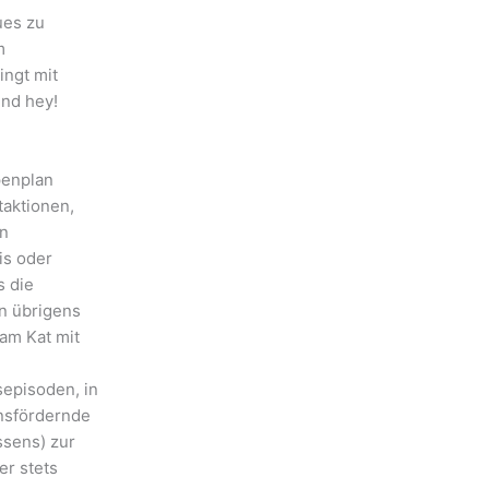
ues zu
m
ingt mit
Und hey!
penplan
taktionen,
en
is oder
s die
n übrigens
am Kat mit
episoden, in
nsfördernde
ssens) zur
er stets