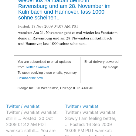
wieder los #antiatom demo in
Ravensburg und am 28. November im
Kulmbach und Hannover, lass 1000
sohne scheinen..
Posted:
18 Nov 2009 04:07 AM PST
wamkat: Am 21. November geht es mal wieder los #antiatom
demo in Ravensburg und am 28. November im Kulmbach
und Hannover, lass 1000 sohne scheinen..
You are subscribed to email updates
Email delivery powered
from
Twitter / wamkat
by Google
To stop receiving these emails, you may
unsubscribe now
.
Google Inc., 20 West Kinzie, Chicago IL USA 60610
Twitter / wamkat
Twitter / wamkat
Twitter / wamkat wamkat:
Twitter / wamkat wamkat:
still ill.... Posted: 30 Oct
Slowly I am feeling better,
2009 01:42 AM PDT
... Posted: 16 Sep 2009
wamkat: still ill.... You are
10:06 PM PDT wamkat: