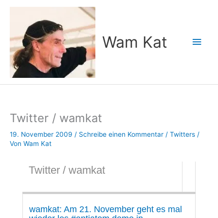
Zum
Inhalt
springen
Wam Kat
Hau
Twitter / wamkat
19. November 2009
/
Schreibe einen Kommentar
/
Twitters
/
Von
Wam Kat
Twitter / wamkat
wamkat: Am 21. November geht es mal