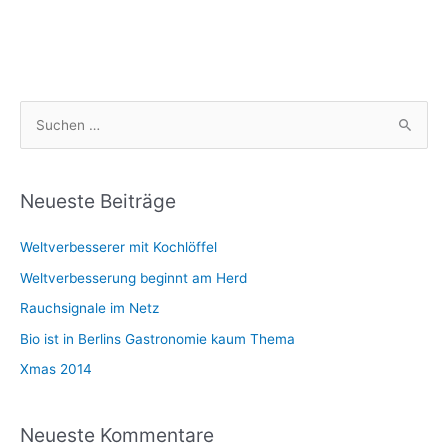
S
u
c
h
Neueste Beiträge
e
Weltverbesserer mit Kochlöffel
n
n
Weltverbesserung beginnt am Herd
a
Rauchsignale im Netz
c
Bio ist in Berlins Gastronomie kaum Thema
h
Xmas 2014
:
Neueste Kommentare