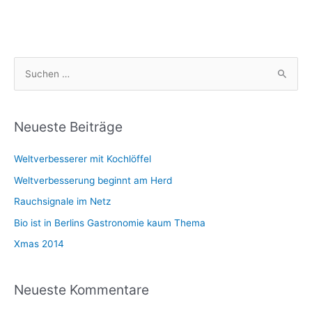
S
u
c
h
Neueste Beiträge
e
Weltverbesserer mit Kochlöffel
n
n
Weltverbesserung beginnt am Herd
a
Rauchsignale im Netz
c
Bio ist in Berlins Gastronomie kaum Thema
h
Xmas 2014
:
Neueste Kommentare