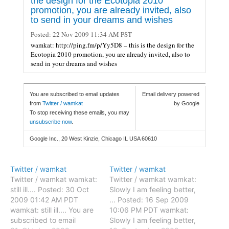
the design for the Ecotopia 2010
promotion, you are already invited, also
to send in your dreams and wishes
Posted:
22 Nov 2009 11:34 AM PST
wamkat: http://ping.fm/p/Yy5D8 – this is the design for the
Ecotopia 2010 promotion, you are already invited, also to
send in your dreams and wishes
You are subscribed to email updates
Email delivery powered
from
Twitter / wamkat
by Google
To stop receiving these emails, you may
unsubscribe now
.
Google Inc., 20 West Kinzie, Chicago IL USA 60610
Twitter / wamkat
Twitter / wamkat
Twitter / wamkat wamkat:
Twitter / wamkat wamkat:
still ill.... Posted: 30 Oct
Slowly I am feeling better,
2009 01:42 AM PDT
... Posted: 16 Sep 2009
wamkat: still ill.... You are
10:06 PM PDT wamkat:
subscribed to email
Slowly I am feeling better,