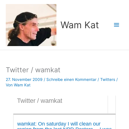
Zum
Inhalt
springen
Wam Kat
Hau
Twitter / wamkat
27. November 2009
/
Schreibe einen Kommentar
/
Twitters
/
Von
Wam Kat
Twitter / wamkat
wamkat: On saturday I will clean our