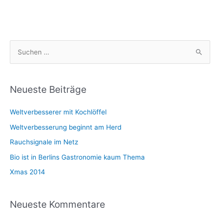
S
u
c
h
Neueste Beiträge
e
Weltverbesserer mit Kochlöffel
n
n
Weltverbesserung beginnt am Herd
a
Rauchsignale im Netz
c
Bio ist in Berlins Gastronomie kaum Thema
h
Xmas 2014
:
Neueste Kommentare