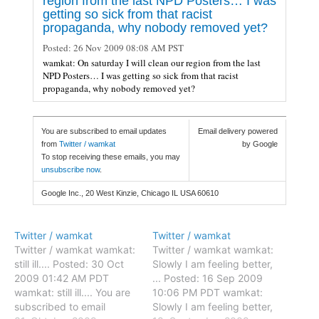
region from the last NPD Posters… I was
getting so sick from that racist
propaganda, why nobody removed yet?
Posted:
26 Nov 2009 08:08 AM PST
wamkat: On saturday I will clean our region from the last
NPD Posters… I was getting so sick from that racist
propaganda, why nobody removed yet?
You are subscribed to email updates
Email delivery powered
from
Twitter / wamkat
by Google
To stop receiving these emails, you may
unsubscribe now
.
Google Inc., 20 West Kinzie, Chicago IL USA 60610
Twitter / wamkat
Twitter / wamkat
Twitter / wamkat wamkat:
Twitter / wamkat wamkat:
still ill.... Posted: 30 Oct
Slowly I am feeling better,
2009 01:42 AM PDT
... Posted: 16 Sep 2009
wamkat: still ill.... You are
10:06 PM PDT wamkat:
subscribed to email
Slowly I am feeling better,