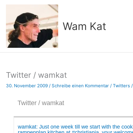
Zum
Inhalt
springen
Wam Kat
Twitter / wamkat
30. November 2009
/
Schreibe einen Kommentar
/
Twitters
/
Twitter / wamkat
wamkat: Just one week till we start with the cook
rampenplan kitchen at #christiania, your welcom