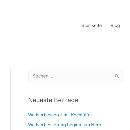
Startseite
Blog
S
u
c
h
Neueste Beiträge
e
Weltverbesserer mit Kochlöffel
n
Weltverbesserung beginnt am Herd
n