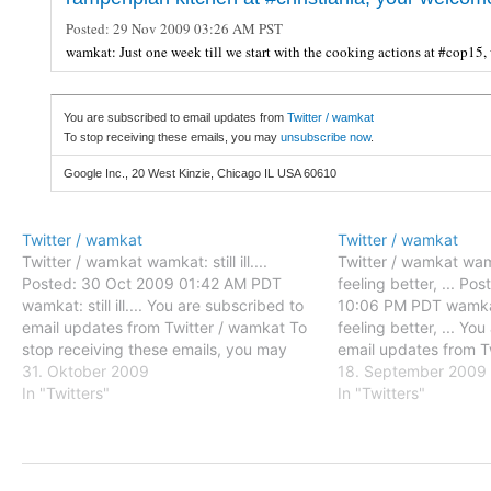
Posted:
29 Nov 2009 03:26 AM PST
wamkat: Just one week till we start with the cooking actions at #cop15,
You are subscribed to email updates from
Twitter / wamkat
To stop receiving these emails, you may
unsubscribe now
.
Google Inc., 20 West Kinzie, Chicago IL USA 60610
Twitter / wamkat
Twitter / wamkat
Twitter / wamkat wamkat: still ill....
Twitter / wamkat wam
Posted: 30 Oct 2009 01:42 AM PDT
feeling better, ... P
wamkat: still ill.... You are subscribed to
10:06 PM PDT wamkat
email updates from Twitter / wamkat To
feeling better, ... Yo
stop receiving these emails, you may
email updates from T
unsubscribe now. Email delivery
31. Oktober 2009
stop receiving these
18. September 2009
powered by Google Google Inc., 20
In "Twitters"
unsubscribe now. Ema
In "Twitters"
West Kinzie, Chicago IL USA 60610
powered by Google G