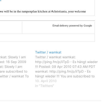
 we will be in the rampenplan kitchen at #christiania, your welcome
Email delivery powered by Google
Twitter / wamkat
kat: Slowly I am
Twitter / wamkat wamkat:
osted: 16 Sep 2009
http://ping.fm/p/iiTpD - Es hängt wieder
: Slowly I am
!!! Posted: 09 Apr 2010 07:43 AM PDT
u are subscribed to
wamkat: http://ping.fm/p/iiTpD - Es
witter / wamkat To
hängt wieder !!! You are subscribed to
 emails, you may
email updates from Twitter / wamkat To
10. April 2010
il delivery
stop receiving these emails, you may
In "Twitters"
oogle Inc.,…
unsubscribe now. Email delivery
powered by Google Google Inc.,…