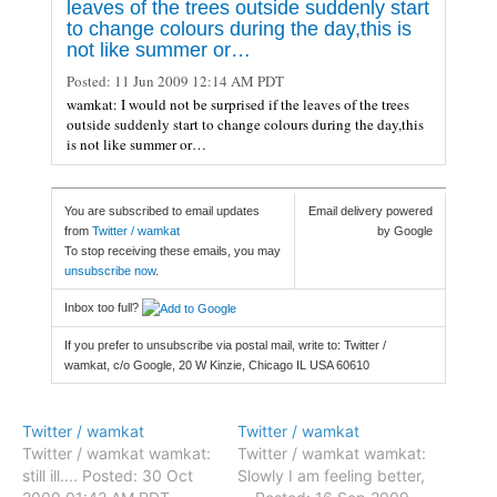
leaves of the trees outside suddenly start
to change colours during the day,this is
not like summer or…
Posted:
11 Jun 2009 12:14 AM PDT
wamkat: I would not be surprised if the leaves of the trees
outside suddenly start to change colours during the day,this
is not like summer or…
You are subscribed to email updates
Email delivery powered
from
Twitter / wamkat
by Google
To stop receiving these emails, you may
unsubscribe now
.
Inbox too full?
If you prefer to unsubscribe via postal mail, write to: Twitter /
wamkat, c/o Google, 20 W Kinzie, Chicago IL USA 60610
Twitter / wamkat
Twitter / wamkat
Twitter / wamkat wamkat:
Twitter / wamkat wamkat:
still ill.... Posted: 30 Oct
Slowly I am feeling better,