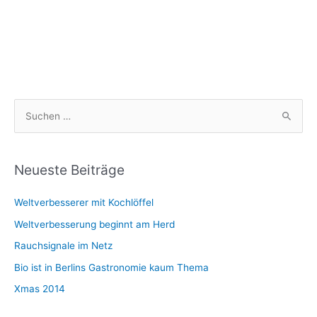
S
u
c
h
Neueste Beiträge
e
Weltverbesserer mit Kochlöffel
n
n
Weltverbesserung beginnt am Herd
a
Rauchsignale im Netz
c
Bio ist in Berlins Gastronomie kaum Thema
h
Xmas 2014
: