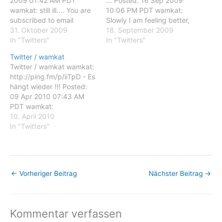
2009 01:42 AM PDT
... Posted: 16 Sep 2009
wamkat: still ill.... You are
10:06 PM PDT wamkat:
subscribed to email
Slowly I am feeling better,
updates from Twitter /
31. Oktober 2009
... You are subscribed to
18. September 2009
wamkat To stop receiving
In "Twitters"
email updates from
In "Twitters"
these emails, you may
Twitter / wamkat To stop
Twitter / wamkat
unsubscribe now. Email
receiving these emails,
Twitter / wamkat wamkat:
delivery powered by
you may unsubscribe now.
http://ping.fm/p/iiTpD - Es
Google Google Inc., 20
Email delivery powered by
hängt wieder !!! Posted:
West Kinzie, Chicago IL
Google Google Inc.,…
09 Apr 2010 07:43 AM
USA 60610
PDT wamkat:
http://ping.fm/p/iiTpD - Es
10. April 2010
hängt wieder !!! You are
In "Twitters"
subscribed to email
updates from Twitter /
wamkat To stop receiving
these emails, you may
←
Vorheriger Beitrag
Nächster Beitrag
→
unsubscribe now. Email
delivery powered by
Google Google Inc.,…
Kommentar verfassen