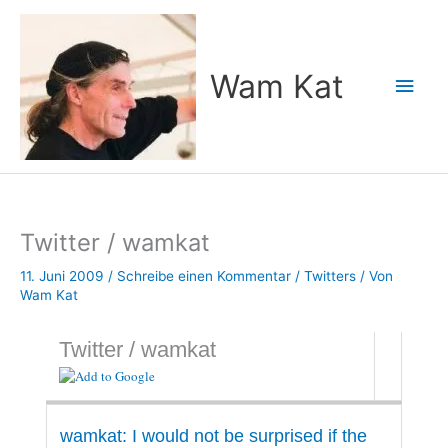
Zum
Inhalt
springen
Wam Kat
Hau
Twitter / wamkat
11. Juni 2009
/
Schreibe einen Kommentar
/
Twitters
/ Von
Wam Kat
Twitter / wamkat
wamkat: I would not be surprised if the