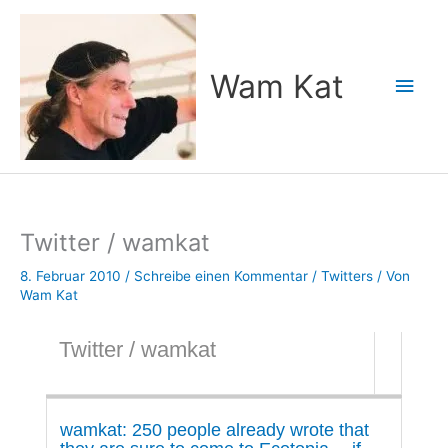
Zum
Inhalt
springen
Wam Kat
Hau
Twitter / wamkat
8. Februar 2010
/
Schreibe einen Kommentar
/
Twitters
/ Von
Wam Kat
Twitter / wamkat
wamkat: 250 people already wrote that