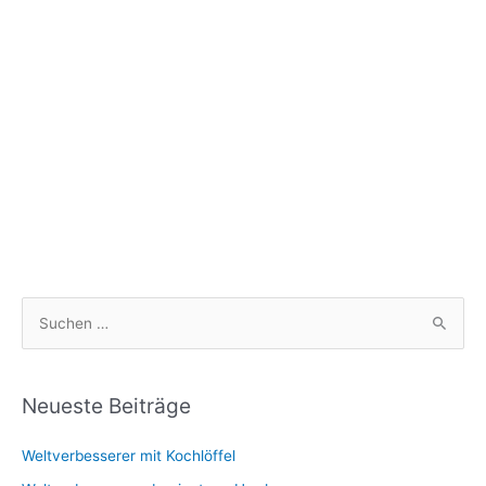
S
u
c
h
Neueste Beiträge
e
Weltverbesserer mit Kochlöffel
n
n