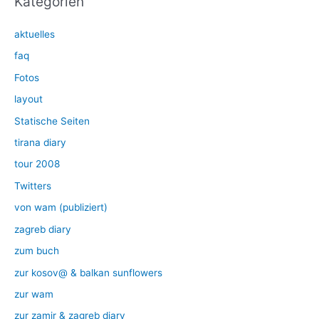
Kategorien
aktuelles
faq
Fotos
layout
Statische Seiten
tirana diary
tour 2008
Twitters
von wam (publiziert)
zagreb diary
zum buch
zur kosov@ & balkan sunflowers
zur wam
zur zamir & zagreb diary