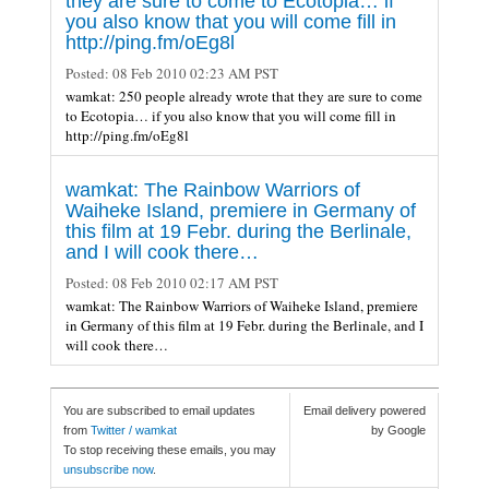
they are sure to come to Ecotopia… if
you also know that you will come fill in
http://ping.fm/oEg8l
Posted:
08 Feb 2010 02:23 AM PST
wamkat: 250 people already wrote that they are sure to come
to Ecotopia… if you also know that you will come fill in
http://ping.fm/oEg8l
wamkat: The Rainbow Warriors of
Waiheke Island, premiere in Germany of
this film at 19 Febr. during the Berlinale,
and I will cook there…
Posted:
08 Feb 2010 02:17 AM PST
wamkat: The Rainbow Warriors of Waiheke Island, premiere
in Germany of this film at 19 Febr. during the Berlinale, and I
will cook there…
You are subscribed to email updates
Email delivery powered
from
Twitter / wamkat
by Google
To stop receiving these emails, you may
unsubscribe now
.