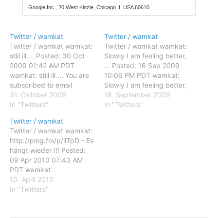
Google Inc., 20 West Kinzie, Chicago IL USA 60610
Twitter / wamkat
Twitter / wamkat
Twitter / wamkat wamkat:
Twitter / wamkat wamkat:
still ill.... Posted: 30 Oct
Slowly I am feeling better,
2009 01:42 AM PDT
... Posted: 16 Sep 2009
wamkat: still ill.... You are
10:06 PM PDT wamkat:
subscribed to email
Slowly I am feeling better,
updates from Twitter /
31. Oktober 2009
... You are subscribed to
18. September 2009
wamkat To stop receiving
In "Twitters"
email updates from
In "Twitters"
these emails, you may
Twitter / wamkat To stop
Twitter / wamkat
unsubscribe now. Email
receiving these emails,
Twitter / wamkat wamkat:
delivery powered by
you may unsubscribe now.
http://ping.fm/p/iiTpD - Es
Google Google Inc., 20
Email delivery powered by
hängt wieder !!! Posted:
West Kinzie, Chicago IL
Google Google Inc.,…
09 Apr 2010 07:43 AM
USA 60610
PDT wamkat:
http://ping.fm/p/iiTpD - Es
10. April 2010
hängt wieder !!! You are
In "Twitters"
subscribed to email
updates from Twitter /