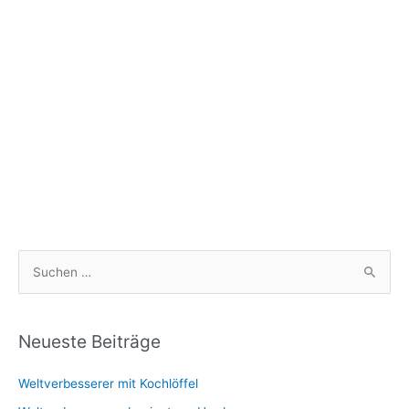
S
u
c
h
Neueste Beiträge
e
Weltverbesserer mit Kochlöffel
n
n