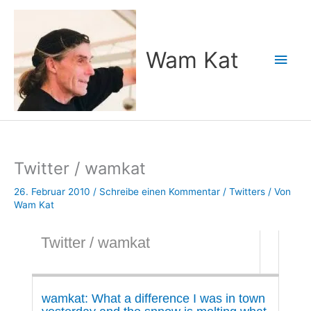
Zum
Inhalt
springen
Wam Kat
Hau
Twitter / wamkat
26. Februar 2010
/
Schreibe einen Kommentar
/
Twitters
/ Von
Wam Kat
Twitter / wamkat
wamkat: What a difference I was in town