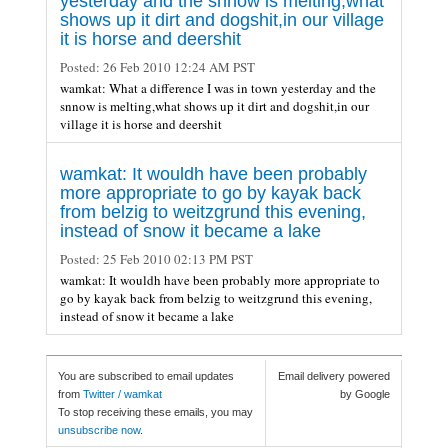
yesterday and the snnow is melting,what
shows up it dirt and dogshit,in our village
it is horse and deershit
Posted:
26 Feb 2010 12:24 AM PST
wamkat: What a difference I was in town yesterday and the
snnow is melting,what shows up it dirt and dogshit,in our
village it is horse and deershit
wamkat: It wouldh have been probably
more appropriate to go by kayak back
from belzig to weitzgrund this evening,
instead of snow it became a lake
Posted:
25 Feb 2010 02:13 PM PST
wamkat: It wouldh have been probably more appropriate to
go by kayak back from belzig to weitzgrund this evening,
instead of snow it became a lake
You are subscribed to email updates
Email delivery powered
from
Twitter / wamkat
by Google
To stop receiving these emails, you may
unsubscribe now
.