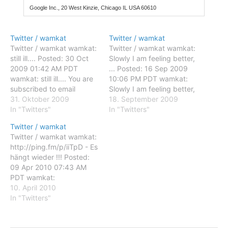
Google Inc., 20 West Kinzie, Chicago IL USA 60610
Twitter / wamkat
Twitter / wamkat
Twitter / wamkat wamkat:
Twitter / wamkat wamkat:
still ill.... Posted: 30 Oct
Slowly I am feeling better,
2009 01:42 AM PDT
... Posted: 16 Sep 2009
wamkat: still ill.... You are
10:06 PM PDT wamkat:
subscribed to email
Slowly I am feeling better,
updates from Twitter /
31. Oktober 2009
... You are subscribed to
18. September 2009
wamkat To stop receiving
In "Twitters"
email updates from
In "Twitters"
these emails, you may
Twitter / wamkat To stop
Twitter / wamkat
unsubscribe now. Email
receiving these emails,
Twitter / wamkat wamkat:
delivery powered by
you may unsubscribe now.
http://ping.fm/p/iiTpD - Es
Google Google Inc., 20
Email delivery powered by
hängt wieder !!! Posted:
West Kinzie, Chicago IL
Google Google Inc.,…
09 Apr 2010 07:43 AM
USA 60610
PDT wamkat:
http://ping.fm/p/iiTpD - Es
10. April 2010
hängt wieder !!! You are
In "Twitters"
subscribed to email
updates from Twitter /