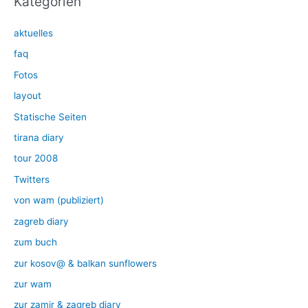
Kategorien
aktuelles
faq
Fotos
layout
Statische Seiten
tirana diary
tour 2008
Twitters
von wam (publiziert)
zagreb diary
zum buch
zur kosov@ & balkan sunflowers
zur wam
zur zamir & zagreb diary