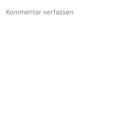
was so beautifull…
Kommentar verfassen