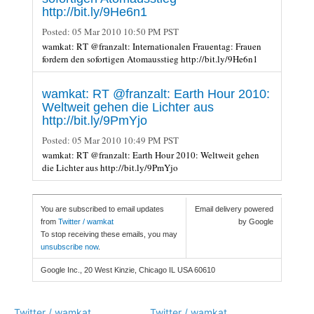
http://bit.ly/9He6n1
Posted:
05 Mar 2010 10:50 PM PST
wamkat: RT @franzalt: Internationalen Frauentag: Frauen
fordern den sofortigen Atomausstieg http://bit.ly/9He6n1
wamkat: RT @franzalt: Earth Hour 2010:
Weltweit gehen die Lichter aus
http://bit.ly/9PmYjo
Posted:
05 Mar 2010 10:49 PM PST
wamkat: RT @franzalt: Earth Hour 2010: Weltweit gehen
die Lichter aus http://bit.ly/9PmYjo
You are subscribed to email updates
Email delivery powered
from
Twitter / wamkat
by Google
To stop receiving these emails, you may
unsubscribe now
.
Google Inc., 20 West Kinzie, Chicago IL USA 60610
Twitter / wamkat
Twitter / wamkat