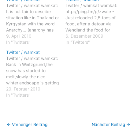
Twitter / wamkat wamkat:
Twitter / wamkat wamkat:
It is not fair to descibe
http://ping.fm/p/zwaIe -
situation like in Thailand or
Just reloaded 2,5 tons of
Kyrgystan with the word
food, after a detour via
Anarchy... (anarchy has
Wendland the food for
nothing to do with it)
9. April 2010
Copenhagen finally arrive
6. Dezember 2009
Posted: 08 Apr 2010
In "Twitters"
here Posted: 05 Dec 2009
In "Twitters"
11:52 PM PDT wamkat: It
05:29 AM PST wamkat:
Twitter / wamkat
is not fair to descibe
http://ping.fm/p/zwaIe -
Twitter / wamkat wamkat:
situation like in Thailand or
Just reloaded 2,5 tons of
Back in Weitzgrund,the
Kyrgystan with the word…
food, after a detour via
snow has started to
Wendland the food for
melt,slowly the nice
Copenhagen finally…
winterlandscape is getting
brown and wet,it was so
20. Februar 2010
beautifull Posted: 20 Feb
In "Twitters"
2010 12:18 AM PST
wamkat: Back in
Weitzgrund,the snow has
started to melt,slowly the
←
Vorheriger Beitrag
Nächster Beitrag
→
nice winterlandscape is
getting brown and wet,it