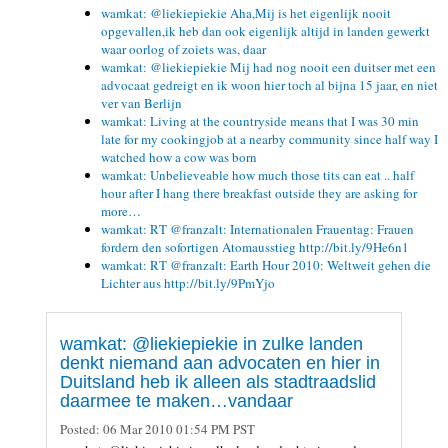
wamkat: @liekiepiekie Aha,Mij is het eigenlijk nooit
opgevallen,ik heb dan ook eigenlijk altijd in landen gewerkt
waar oorlog of zoiets was, daar
wamkat: @liekiepiekie Mij had nog nooit een duitser met een
advocaat gedreigt en ik woon hier toch al bijna 15 jaar, en niet
ver van Berlijn
wamkat: Living at the countryside means that I was 30 min
late for my cookingjob at a nearby community since half way I
watched how a cow was born
wamkat: Unbelieveable how much those tits can eat .. half
hour after I hang there breakfast outside they are asking for
more…
wamkat: RT @franzalt: Internationalen Frauentag: Frauen
fordern den sofortigen Atomausstieg http://bit.ly/9He6n1
wamkat: RT @franzalt: Earth Hour 2010: Weltweit gehen die
Lichter aus http://bit.ly/9PmYjo
wamkat: @liekiepiekie in zulke landen
denkt niemand aan advocaten en hier in
Duitsland heb ik alleen als stadtraadslid
daarmee te maken…vandaar
Posted:
06 Mar 2010 01:54 PM PST