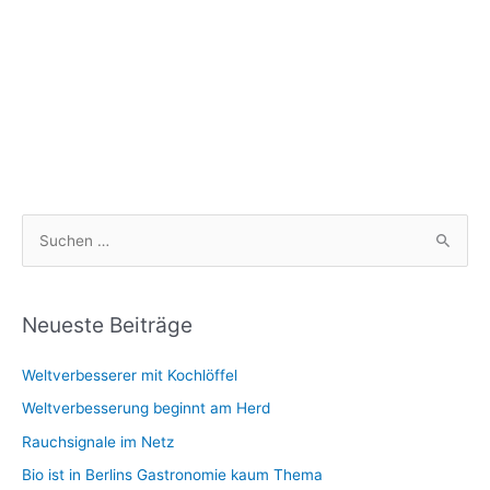
S
u
c
h
Neueste Beiträge
e
Weltverbesserer mit Kochlöffel
n
n
Weltverbesserung beginnt am Herd
a
Rauchsignale im Netz
c
Bio ist in Berlins Gastronomie kaum Thema