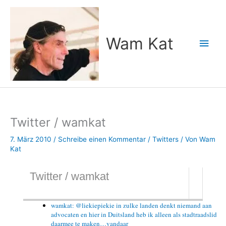
Zum
Inhalt
springen
Wam Kat
Hau
Twitter / wamkat
7. März 2010
/
Schreibe einen Kommentar
/
Twitters
/ Von
Wam
Kat
Twitter / wamkat
wamkat: @liekiepiekie in zulke landen denkt niemand aan
advocaten en hier in Duitsland heb ik alleen als stadtraadslid
daarmee te maken…vandaar