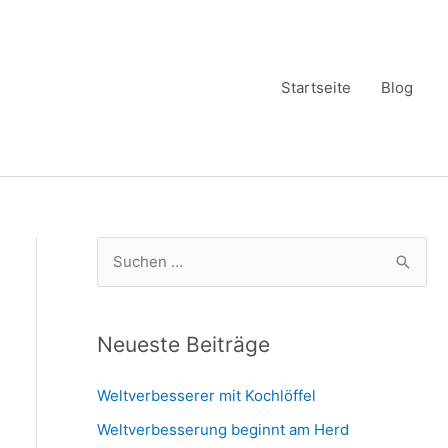
Startseite
Blog
S
u
c
h
Neueste Beiträge
e
Weltverbesserer mit Kochlöffel
n
Weltverbesserung beginnt am Herd
n