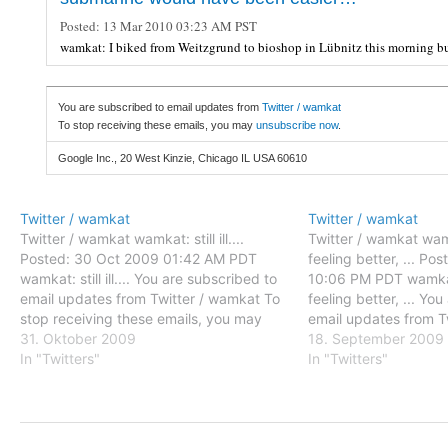
Posted:
13 Mar 2010 03:23 AM PST
wamkat: I biked from Weitzgrund to bioshop in Lübnitz this morning b
You are subscribed to email updates from
Twitter / wamkat
To stop receiving these emails, you may
unsubscribe now
.
Google Inc., 20 West Kinzie, Chicago IL USA 60610
Twitter / wamkat
Twitter / wamkat
Twitter / wamkat wamkat: still ill....
Twitter / wamkat wam
Posted: 30 Oct 2009 01:42 AM PDT
feeling better, ... P
wamkat: still ill.... You are subscribed to
10:06 PM PDT wamkat
email updates from Twitter / wamkat To
feeling better, ... Yo
stop receiving these emails, you may
email updates from T
unsubscribe now. Email delivery
31. Oktober 2009
stop receiving these
18. September 2009
powered by Google Google Inc., 20
In "Twitters"
unsubscribe now. Ema
In "Twitters"
West Kinzie, Chicago IL USA 60610
powered by Google G