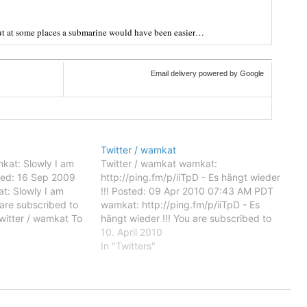
ut at some places a submarine would have been easier…
Email delivery powered by Google
Twitter / wamkat
kat: Slowly I am
Twitter / wamkat wamkat:
osted: 16 Sep 2009
http://ping.fm/p/iiTpD - Es hängt wieder
: Slowly I am
!!! Posted: 09 Apr 2010 07:43 AM PDT
u are subscribed to
wamkat: http://ping.fm/p/iiTpD - Es
witter / wamkat To
hängt wieder !!! You are subscribed to
 emails, you may
email updates from Twitter / wamkat To
10. April 2010
il delivery
stop receiving these emails, you may
In "Twitters"
oogle Inc.,…
unsubscribe now. Email delivery
powered by Google Google Inc.,…