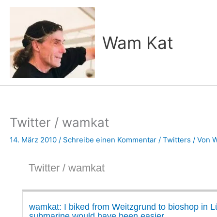
Zum
Inhalt
springen
Wam Kat
Twitter / wamkat
14. März 2010
/
Schreibe einen Kommentar
/
Twitters
/ Von
W
Twitter / wamkat
wamkat: I biked from Weitzgrund to bioshop in L
submarine would have been easier…