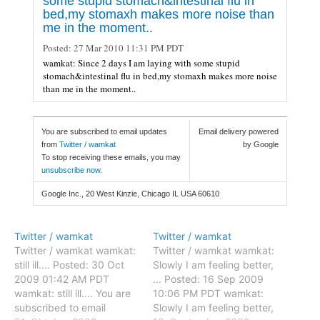
some stupid stomach&intestinal flu in
bed,my stomaxh makes more noise than
me in the moment..
Posted:
27 Mar 2010 11:31 PM PDT
wamkat: Since 2 days I am laying with some stupid
stomach&intestinal flu in bed,my stomaxh makes more noise
than me in the moment..
You are subscribed to email updates
Email delivery powered
from
Twitter / wamkat
by Google
To stop receiving these emails, you may
unsubscribe now
.
Google Inc., 20 West Kinzie, Chicago IL USA 60610
Twitter / wamkat
Twitter / wamkat
Twitter / wamkat wamkat:
Twitter / wamkat wamkat:
still ill.... Posted: 30 Oct
Slowly I am feeling better,
2009 01:42 AM PDT
... Posted: 16 Sep 2009
wamkat: still ill.... You are
10:06 PM PDT wamkat:
subscribed to email
Slowly I am feeling better,