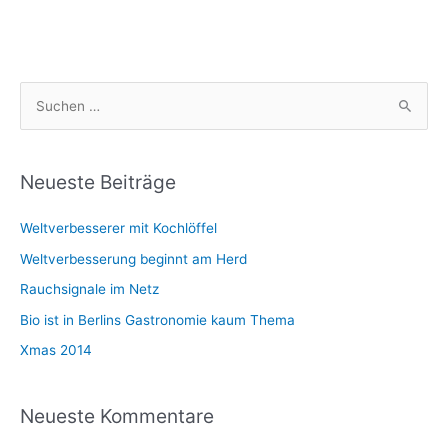
S
u
c
h
Neueste Beiträge
e
Weltverbesserer mit Kochlöffel
n
n
Weltverbesserung beginnt am Herd
a
Rauchsignale im Netz
c
Bio ist in Berlins Gastronomie kaum Thema
h
Xmas 2014
:
Neueste Kommentare