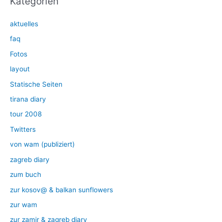
Kategorien
aktuelles
faq
Fotos
layout
Statische Seiten
tirana diary
tour 2008
Twitters
von wam (publiziert)
zagreb diary
zum buch
zur kosov@ & balkan sunflowers
zur wam
zur zamir & zagreb diary