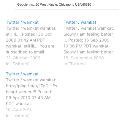
Google Inc., 20 West Kinzie, Chicago IL USA 60610
Twitter / wamkat
Twitter / wamkat
Twitter / wamkat wamkat:
Twitter / wamkat wamkat:
still ill.... Posted: 30 Oct
Slowly I am feeling better,
2009 01:42 AM PDT
... Posted: 16 Sep 2009
wamkat: still ill.... You are
10:06 PM PDT wamkat:
subscribed to email
Slowly I am feeling better,
updates from Twitter /
31. Oktober 2009
... You are subscribed to
18. September 2009
wamkat To stop receiving
In "Twitters"
email updates from
In "Twitters"
these emails, you may
Twitter / wamkat To stop
Twitter / wamkat
unsubscribe now. Email
receiving these emails,
Twitter / wamkat wamkat:
delivery powered by
you may unsubscribe now.
http://ping.fm/p/iiTpD - Es
Google Google Inc., 20
Email delivery powered by
hängt wieder !!! Posted:
West Kinzie, Chicago IL
Google Google Inc.,…
09 Apr 2010 07:43 AM
USA 60610
PDT wamkat:
http://ping.fm/p/iiTpD - Es
10. April 2010
hängt wieder !!! You are
In "Twitters"
subscribed to email
updates from Twitter /