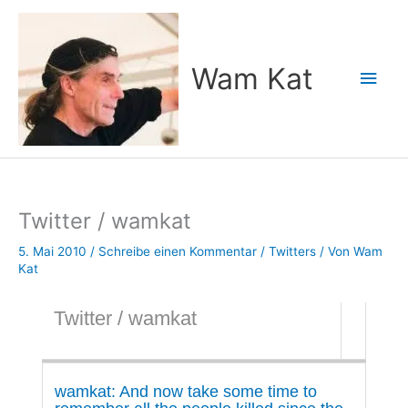
Zum
Inhalt
springen
Wam Kat
Hau
Twitter / wamkat
5. Mai 2010
/
Schreibe einen Kommentar
/
Twitters
/ Von
Wam
Kat
Twitter / wamkat
wamkat: And now take some time to