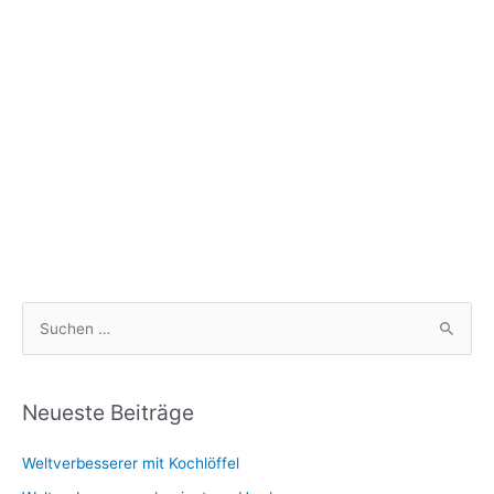
S
u
c
h
Neueste Beiträge
e
Weltverbesserer mit Kochlöffel
n
n