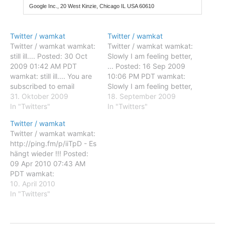
Google Inc., 20 West Kinzie, Chicago IL USA 60610
Twitter / wamkat
Twitter / wamkat
Twitter / wamkat wamkat:
Twitter / wamkat wamkat:
still ill.... Posted: 30 Oct
Slowly I am feeling better,
2009 01:42 AM PDT
... Posted: 16 Sep 2009
wamkat: still ill.... You are
10:06 PM PDT wamkat:
subscribed to email
Slowly I am feeling better,
updates from Twitter /
31. Oktober 2009
... You are subscribed to
18. September 2009
wamkat To stop receiving
In "Twitters"
email updates from
In "Twitters"
these emails, you may
Twitter / wamkat To stop
Twitter / wamkat
unsubscribe now. Email
receiving these emails,
Twitter / wamkat wamkat:
delivery powered by
you may unsubscribe now.
http://ping.fm/p/iiTpD - Es
Google Google Inc., 20
Email delivery powered by
hängt wieder !!! Posted:
West Kinzie, Chicago IL
Google Google Inc.,…
09 Apr 2010 07:43 AM
USA 60610
PDT wamkat:
http://ping.fm/p/iiTpD - Es
10. April 2010
hängt wieder !!! You are
In "Twitters"
subscribed to email
updates from Twitter /
wamkat To stop receiving