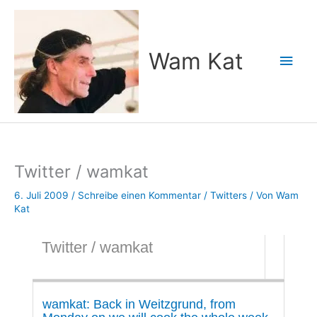
Zum
Inhalt
springen
Wam Kat
Hau
Twitter / wamkat
6. Juli 2009
/
Schreibe einen Kommentar
/
Twitters
/ Von
Wam
Kat
Twitter / wamkat
wamkat: Back in Weitzgrund, from