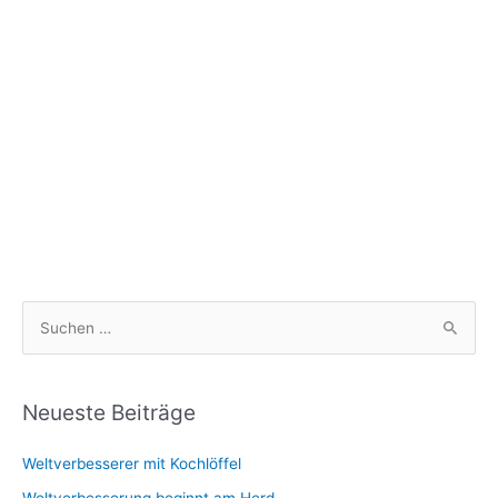
S
u
c
h
Neueste Beiträge
e
Weltverbesserer mit Kochlöffel
n
n
Weltverbesserung beginnt am Herd