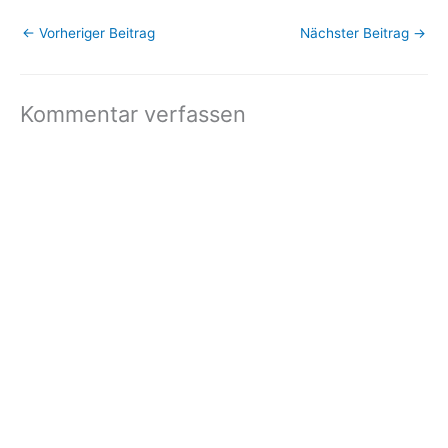
these emails, you may
←
Vorheriger Beitrag
Nächster Beitrag
→
unsubscribe now. Email
delivery powered by
Google Google Inc.,…
Kommentar verfassen