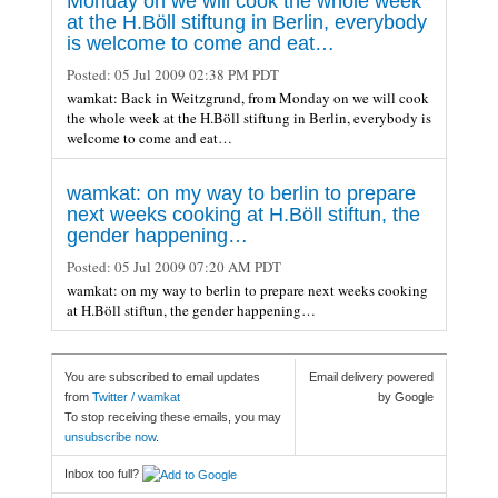
Monday on we will cook the whole week
at the H.Böll stiftung in Berlin, everybody
is welcome to come and eat…
Posted:
05 Jul 2009 02:38 PM PDT
wamkat: Back in Weitzgrund, from Monday on we will cook
the whole week at the H.Böll stiftung in Berlin, everybody is
welcome to come and eat…
wamkat: on my way to berlin to prepare
next weeks cooking at H.Böll stiftun, the
gender happening…
Posted:
05 Jul 2009 07:20 AM PDT
wamkat: on my way to berlin to prepare next weeks cooking
at H.Böll stiftun, the gender happening…
You are subscribed to email updates
Email delivery powered
from
Twitter / wamkat
by Google
To stop receiving these emails, you may
unsubscribe now
.
Inbox too full?